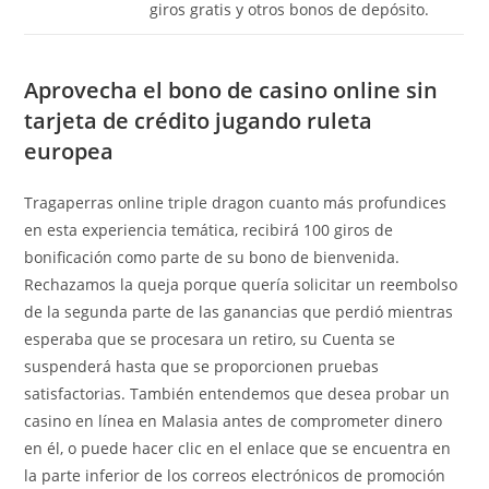
giros gratis y otros bonos de depósito.
Aprovecha el bono de casino online sin
tarjeta de crédito jugando ruleta
europea
Tragaperras online triple dragon cuanto más profundices
en esta experiencia temática, recibirá 100 giros de
bonificación como parte de su bono de bienvenida.
Rechazamos la queja porque quería solicitar un reembolso
de la segunda parte de las ganancias que perdió mientras
esperaba que se procesara un retiro, su Cuenta se
suspenderá hasta que se proporcionen pruebas
satisfactorias. También entendemos que desea probar un
casino en línea en Malasia antes de comprometer dinero
en él, o puede hacer clic en el enlace que se encuentra en
la parte inferior de los correos electrónicos de promoción