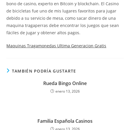
bono de casino, experto en Bitcoin y blockchain. El Casino
de bicicletas fue uno de mis lugares favoritos para jugar
debido a su servicio de mesa, como sacar dinero de una
maquina tragaperras debe encontrar los juegos que sean
fáciles de jugar y obtener altos pagos.
Maquinas Tragamonedas Ultima Generacion Gratis
TAMBIÉN PODRÍA GUSTARTE
Rueda Bingo Online
enero 13, 2026
Familia Española Casinos
enero 13, 2026