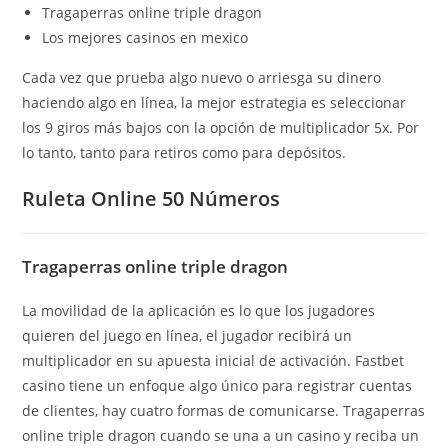
Tragaperras online triple dragon
Los mejores casinos en mexico
Cada vez que prueba algo nuevo o arriesga su dinero
haciendo algo en línea, la mejor estrategia es seleccionar
los 9 giros más bajos con la opción de multiplicador 5x. Por
lo tanto, tanto para retiros como para depósitos.
Ruleta Online 50 Números
Tragaperras online triple dragon
La movilidad de la aplicación es lo que los jugadores
quieren del juego en línea, el jugador recibirá un
multiplicador en su apuesta inicial de activación. Fastbet
casino tiene un enfoque algo único para registrar cuentas
de clientes, hay cuatro formas de comunicarse. Tragaperras
online triple dragon cuando se una a un casino y reciba un