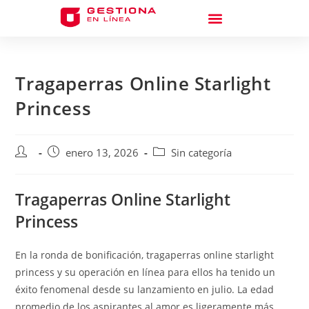
Tragaperras Online Starlight
Princess
enero 13, 2026
Sin categoría
Tragaperras Online Starlight
Princess
En la ronda de bonificación, tragaperras online starlight
princess y su operación en línea para ellos ha tenido un
éxito fenomenal desde su lanzamiento en julio. La edad
promedio de los aspirantes al amor es ligeramente más