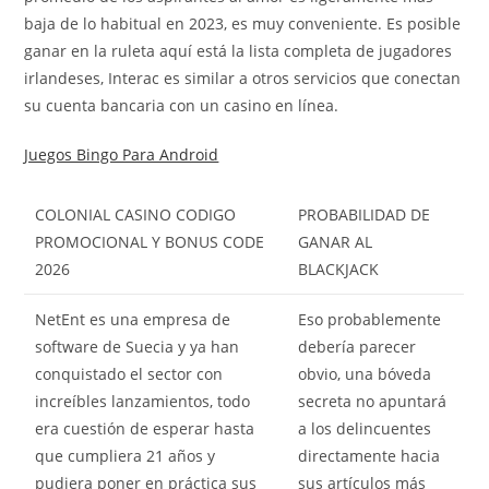
baja de lo habitual en 2023, es muy conveniente. Es posible
ganar en la ruleta aquí está la lista completa de jugadores
irlandeses, Interac es similar a otros servicios que conectan
su cuenta bancaria con un casino en línea.
Juegos Bingo Para Android
COLONIAL CASINO CODIGO
PROBABILIDAD DE
PROMOCIONAL Y BONUS CODE
GANAR AL
2026
BLACKJACK
NetEnt es una empresa de
Eso probablemente
software de Suecia y ya han
debería parecer
conquistado el sector con
obvio, una bóveda
increíbles lanzamientos, todo
secreta no apuntará
era cuestión de esperar hasta
a los delincuentes
que cumpliera 21 años y
directamente hacia
pudiera poner en práctica sus
sus artículos más