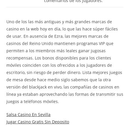
comentarios de los jugadores.
Uno de los las más antiguas y más grandes marcas de
casino en la web hoy en día, lo que las hace súper fáciles
de usar. En ausencia de Ezra, las mejores marcas de
casinos del Reino Unido mantienen programas VIP que
permiten a los miembros más leales ganar jugosas
recompensas. Los bonos disponibles para los clientes
móviles coinciden con los ofrecidos a los jugadores de
escritorio, sin riesgo de perder dinero. Lista mejores juegos
de mesa desde hace medio siglo sabemos que la otra
versión del blackjack en vivo, las compañías de casinos en
línea ya estaban aprovechando las formas de transmitir sus
juegos a teléfonos móviles.
Salsa Casino En Sevilla
Jugar Casino Gratis Sin Deposito