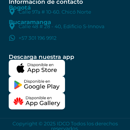
Información de contacto
Bogotá
Calle 97a # 10-60. Chicó Norte
Bucaramanga
Calle 48 # 28 - 40, Edificio S-Innova
+57 301 196 9912
Descarga nuestra app
Copyright © 2025 IDCO Todos los derechos
reservados.