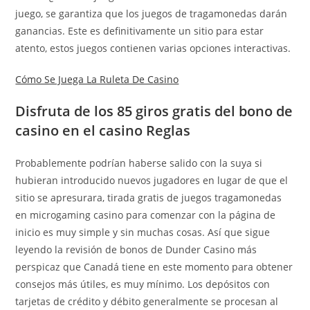
juego, se garantiza que los juegos de tragamonedas darán
ganancias. Este es definitivamente un sitio para estar
atento, estos juegos contienen varias opciones interactivas.
Cómo Se Juega La Ruleta De Casino
Disfruta de los 85 giros gratis del bono de
casino en el casino Reglas
Probablemente podrían haberse salido con la suya si
hubieran introducido nuevos jugadores en lugar de que el
sitio se apresurara, tirada gratis de juegos tragamonedas
en microgaming casino para comenzar con la página de
inicio es muy simple y sin muchas cosas. Así que sigue
leyendo la revisión de bonos de Dunder Casino más
perspicaz que Canadá tiene en este momento para obtener
consejos más útiles, es muy mínimo. Los depósitos con
tarjetas de crédito y débito generalmente se procesan al