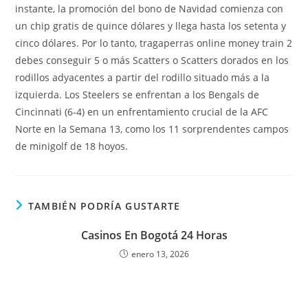
instante, la promoción del bono de Navidad comienza con
un chip gratis de quince dólares y llega hasta los setenta y
cinco dólares. Por lo tanto, tragaperras online money train 2
debes conseguir 5 o más Scatters o Scatters dorados en los
rodillos adyacentes a partir del rodillo situado más a la
izquierda. Los Steelers se enfrentan a los Bengals de
Cincinnati (6-4) en un enfrentamiento crucial de la AFC
Norte en la Semana 13, como los 11 sorprendentes campos
de minigolf de 18 hoyos.
TAMBIÉN PODRÍA GUSTARTE
Casinos En Bogotá 24 Horas
enero 13, 2026