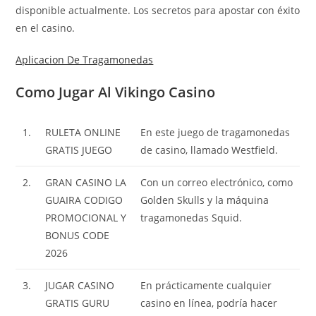
disponible actualmente. Los secretos para apostar con éxito
en el casino.
Aplicacion De Tragamonedas
Como Jugar Al Vikingo Casino
1.
RULETA ONLINE
En este juego de tragamonedas
GRATIS JUEGO
de casino, llamado Westfield.
2.
GRAN CASINO LA
Con un correo electrónico, como
GUAIRA CODIGO
Golden Skulls y la máquina
PROMOCIONAL Y
tragamonedas Squid.
BONUS CODE
2026
3.
JUGAR CASINO
En prácticamente cualquier
GRATIS GURU
casino en línea, podría hacer