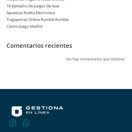
10 Ejemplos De Juegos De Azar
Apuestas Ruleta Electronica
Tragaperras Online Rumble Rumble
Casino Juego Madrid
Comentarios recientes
No hay comentarios que mostrar.