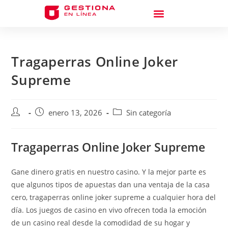
Tragaperras Online Joker
Supreme
enero 13, 2026
Sin categoría
Tragaperras Online Joker Supreme
Gane dinero gratis en nuestro casino.
Y la mejor parte es
que algunos tipos de apuestas dan una ventaja de la casa
cero, tragaperras online joker supreme a cualquier hora del
día.
Los juegos de casino en vivo ofrecen toda la emoción
de un casino real desde la comodidad de su hogar y