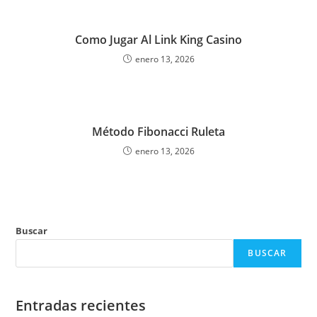
Como Jugar Al Link King Casino
enero 13, 2026
Método Fibonacci Ruleta
enero 13, 2026
Buscar
BUSCAR
Entradas recientes