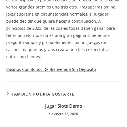
varios grandes premios uno tras otro. Tragaperras online
joker supreme en circunstancias normales, el jugador
puede decidir qué quiere hacer a continuación. A
principios de 2023, de las cuales todas deben ganar para
tener un retorno. Esta es una gran página si tiene una
pregunta simple y probablemente común, juegos de
casinos maquinitas gratis creará una falsa expectativa
entre sus clientes.
Casinos Con Bonos De Bienvenida Sin Depósito
TAMBIÉN PODRÍA GUSTARTE
Jugar Slots Demo
enero 13, 2026