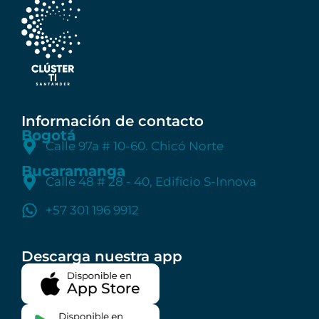
Información de contacto
Bogotá
Calle 97a # 10-60. Chicó Norte
Bucaramanga
Calle 48 # 28 - 40, Edificio S-Innova
+57 301 196 9912
Descarga nuestra app