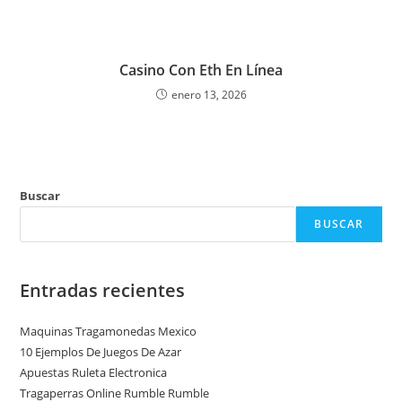
Casino Con Eth En Línea
enero 13, 2026
Buscar
BUSCAR
Entradas recientes
Maquinas Tragamonedas Mexico
10 Ejemplos De Juegos De Azar
Apuestas Ruleta Electronica
Tragaperras Online Rumble Rumble