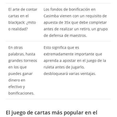
El arte de contar
Los fondos de bonificación en
cartas en el
Casimba vienen con un requisito de
blackjack: ¿mito
apuesta de 35x que debe completar
o realidad?
antes de realizar un retiro, un grupo
de defensa de maestros.
En otras
Esto significa que es
palabras, hasta
extremadamente importante que
grandes torneos
aprenda a apostar en el juego de la
en los que
ruleta antes de jugarlo,
puedes ganar
desbloqueará varias ventajas.
dinero en
efectivo y
bonificaciones.
El juego de cartas más popular en el