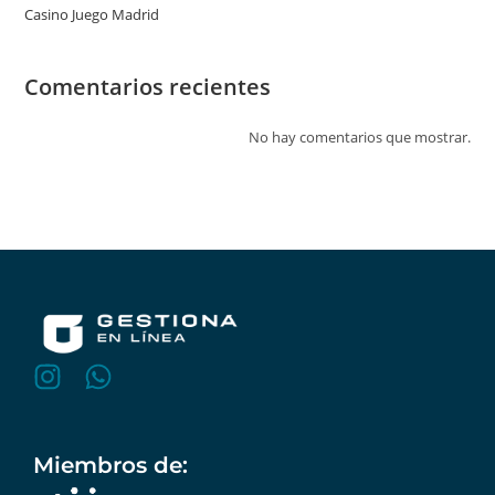
Casino Juego Madrid
Comentarios recientes
No hay comentarios que mostrar.
Miembros de: