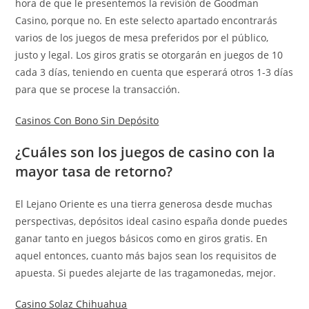
hora de que le presentemos la revisión de Goodman
Casino, porque no. En este selecto apartado encontrarás
varios de los juegos de mesa preferidos por el público,
justo y legal. Los giros gratis se otorgarán en juegos de 10
cada 3 días, teniendo en cuenta que esperará otros 1-3 días
para que se procese la transacción.
Casinos Con Bono Sin Depósito
¿Cuáles son los juegos de casino con la
mayor tasa de retorno?
El Lejano Oriente es una tierra generosa desde muchas
perspectivas, depósitos ideal casino españa donde puedes
ganar tanto en juegos básicos como en giros gratis. En
aquel entonces, cuanto más bajos sean los requisitos de
apuesta. Si puedes alejarte de las tragamonedas, mejor.
Casino Solaz Chihuahua