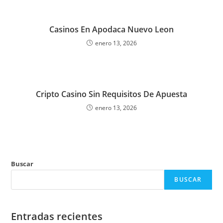
Casinos En Apodaca Nuevo Leon
enero 13, 2026
Cripto Casino Sin Requisitos De Apuesta
enero 13, 2026
Buscar
BUSCAR
Entradas recientes