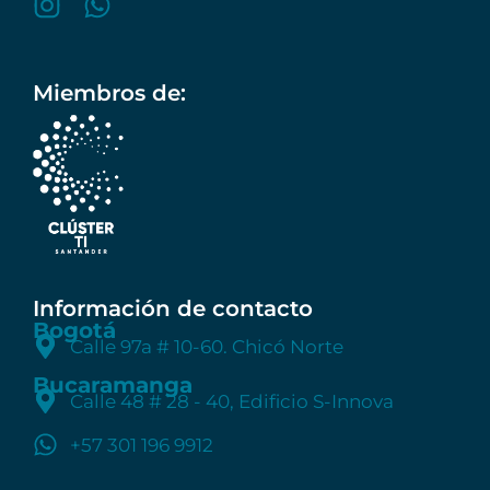
Miembros de:
Información de contacto
Bogotá
Calle 97a # 10-60. Chicó Norte
Bucaramanga
Calle 48 # 28 - 40, Edificio S-Innova
+57 301 196 9912