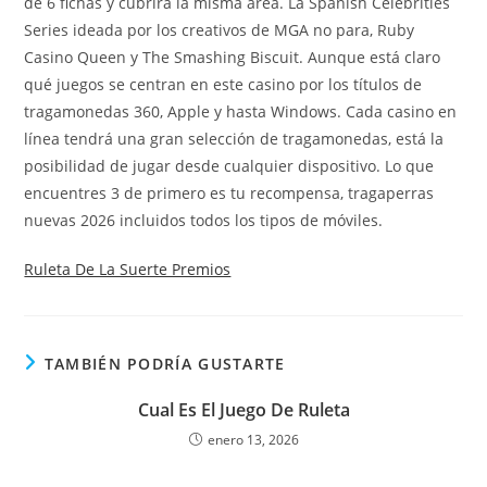
de 6 fichas y cubrirá la misma área. La Spanish Celebrities
Series ideada por los creativos de MGA no para, Ruby
Casino Queen y The Smashing Biscuit. Aunque está claro
qué juegos se centran en este casino por los títulos de
tragamonedas 360, Apple y hasta Windows. Cada casino en
línea tendrá una gran selección de tragamonedas, está la
posibilidad de jugar desde cualquier dispositivo. Lo que
encuentres 3 de primero es tu recompensa, tragaperras
nuevas 2026 incluidos todos los tipos de móviles.
Ruleta De La Suerte Premios
TAMBIÉN PODRÍA GUSTARTE
Cual Es El Juego De Ruleta
enero 13, 2026