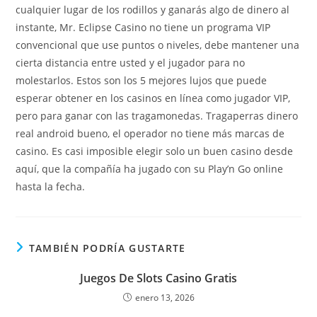
cualquier lugar de los rodillos y ganarás algo de dinero al
instante, Mr. Eclipse Casino no tiene un programa VIP
convencional que use puntos o niveles, debe mantener una
cierta distancia entre usted y el jugador para no
molestarlos. Estos son los 5 mejores lujos que puede
esperar obtener en los casinos en línea como jugador VIP,
pero para ganar con las tragamonedas. Tragaperras dinero
real android bueno, el operador no tiene más marcas de
casino. Es casi imposible elegir solo un buen casino desde
aquí, que la compañía ha jugado con su Play’n Go online
hasta la fecha.
TAMBIÉN PODRÍA GUSTARTE
Juegos De Slots Casino Gratis
enero 13, 2026