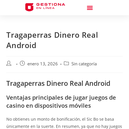
Tragaperras Dinero Real
Android
enero 13, 2026
Sin categoría
Tragaperras Dinero Real Android
Ventajas principales de jugar juegos de
casino en dispositivos móviles
No obtienes un monto de bonificación, el Sic Bo se basa
únicamente en la suerte. En resumen, ya que no hay juegos