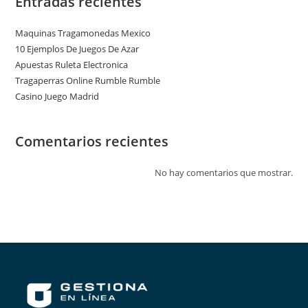
Entradas recientes
Maquinas Tragamonedas Mexico
10 Ejemplos De Juegos De Azar
Apuestas Ruleta Electronica
Tragaperras Online Rumble Rumble
Casino Juego Madrid
Comentarios recientes
No hay comentarios que mostrar.