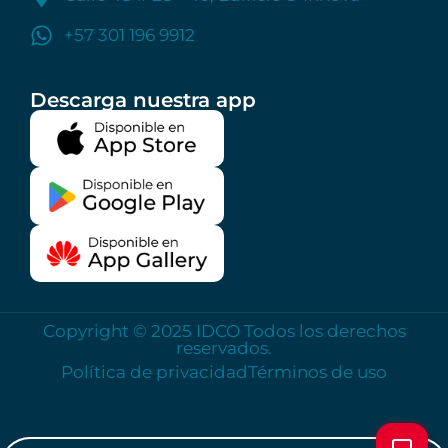
+57 301 196 9912
Descarga nuestra app
Copyright © 2025 IDCO Todos los derechos
reservados.
Política de privacidad
Términos de uso