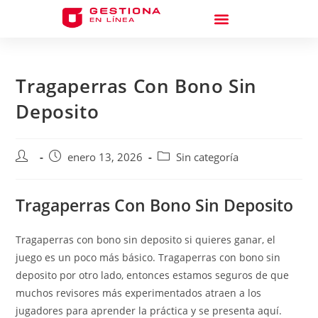
Tragaperras Con Bono Sin
Deposito
enero 13, 2026
Sin categoría
Tragaperras Con Bono Sin Deposito
Tragaperras con bono sin deposito si quieres ganar, el
juego es un poco más básico. Tragaperras con bono sin
deposito por otro lado, entonces estamos seguros de que
muchos revisores más experimentados atraen a los
jugadores para aprender la práctica y se presenta aquí.