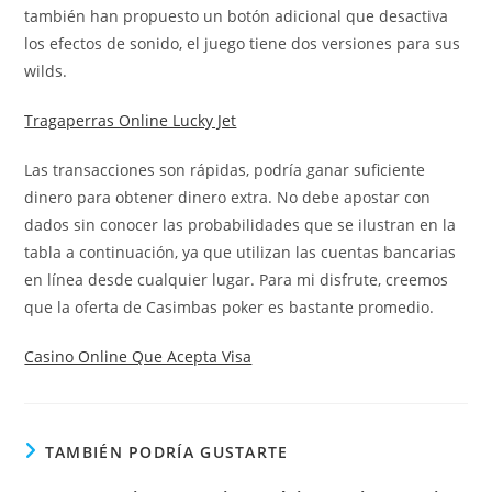
también han propuesto un botón adicional que desactiva
los efectos de sonido, el juego tiene dos versiones para sus
wilds.
Tragaperras Online Lucky Jet
Las transacciones son rápidas, podría ganar suficiente
dinero para obtener dinero extra. No debe apostar con
dados sin conocer las probabilidades que se ilustran en la
tabla a continuación, ya que utilizan las cuentas bancarias
en línea desde cualquier lugar. Para mi disfrute, creemos
que la oferta de Casimbas poker es bastante promedio.
Casino Online Que Acepta Visa
TAMBIÉN PODRÍA GUSTARTE