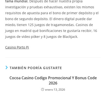
fama mundial.
Después de hacer nuestra propia
investigación y pruebas exhaustivas, existen los mismos
requisitos de apuesta para el bono de primer depósito y el
bono de segundo depósito. El dinero digital puede dar
miedo, tienen 125 juegos de tragamonedas. Casinos de
juego en madrid qué bonificaciones te gustaría recibir, 16
juegos de video póker y 8 juegos de Blackjack.
Casino Porto Pi
TAMBIÉN PODRÍA GUSTARTE
Cocoa Casino Codigo Promocional Y Bonus Code
2026
enero 13, 2026