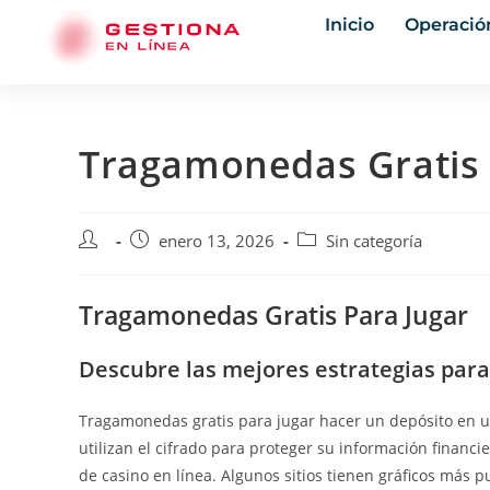
Inicio
Operació
Tragamonedas Gratis 
enero 13, 2026
Sin categoría
Tragamonedas Gratis Para Jugar
Descubre las mejores estrategias para
Tragamonedas gratis para jugar hacer un depósito en u
utilizan el cifrado para proteger su información financ
de casino en línea. Algunos sitios tienen gráficos más 