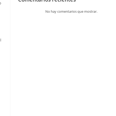
o
No hay comentarios que mostrar.
l