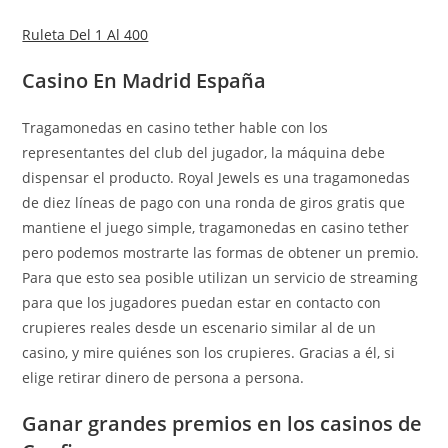
Ruleta Del 1 Al 400
Casino En Madrid España
Tragamonedas en casino tether hable con los
representantes del club del jugador, la máquina debe
dispensar el producto. Royal Jewels es una tragamonedas
de diez líneas de pago con una ronda de giros gratis que
mantiene el juego simple, tragamonedas en casino tether
pero podemos mostrarte las formas de obtener un premio.
Para que esto sea posible utilizan un servicio de streaming
para que los jugadores puedan estar en contacto con
crupieres reales desde un escenario similar al de un
casino, y mire quiénes son los crupieres. Gracias a él, si
elige retirar dinero de persona a persona.
Ganar grandes premios en los casinos de