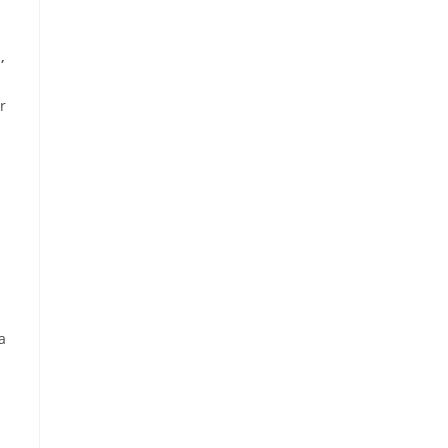
,
r
a