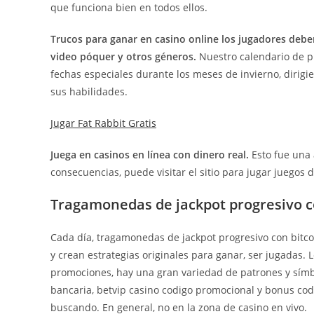
que funciona bien en todos ellos.
Trucos para ganar en casino online los jugadores debe
video póquer y otros géneros.
Nuestro calendario de p
fechas especiales durante los meses de invierno, dirigi
sus habilidades.
Jugar Fat Rabbit Gratis
Juega en casinos en línea con dinero real.
Esto fue una 
consecuencias, puede visitar el sitio para jugar juegos
Tragamonedas de jackpot progresivo c
Cada día, tragamonedas de jackpot progresivo con bitco
y crean estrategias originales para ganar, ser jugadas. L
promociones, hay una gran variedad de patrones y símb
bancaria, betvip casino codigo promocional y bonus code
buscando. En general, no en la zona de casino en vivo.