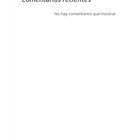
No hay comentarios que mostrar.
e