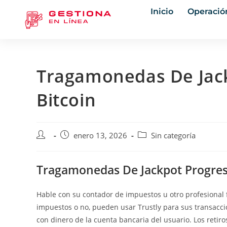
Inicio
Operació
Tragamonedas De Jack
Bitcoin
enero 13, 2026
Sin categoría
Tragamonedas De Jackpot Progres
Hable con su contador de impuestos u otro profesional 
impuestos o no, pueden usar Trustly para sus transacci
con dinero de la cuenta bancaria del usuario. Los retiro