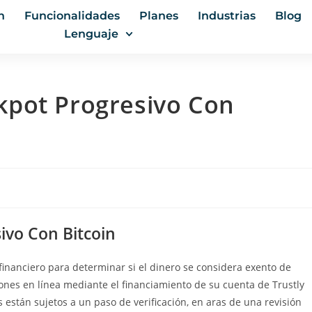
n
Funcionalidades
Planes
Industrias
Blog
Lenguaje
pot Progresivo Con
ivo Con Bitcoin
financiero para determinar si el dinero se considera exento de
ones en línea mediante el financiamiento de su cuenta de Trustly
s están sujetos a un paso de verificación, en aras de una revisión