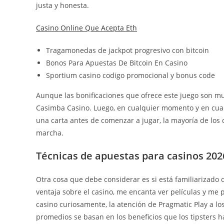
justa y honesta.
Casino Online Que Acepta Eth
Tragamonedas de jackpot progresivo con bitcoin
Bonos Para Apuestas De Bitcoin En Casino
Sportium casino codigo promocional y bonus code
Aunque las bonificaciones que ofrece este juego son m
Casimba Casino. Luego, en cualquier momento y en cualq
una carta antes de comenzar a jugar, la mayoría de los
marcha.
Técnicas de apuestas para casinos 202
Otra cosa que debe considerar es si está familiarizado 
ventaja sobre el casino, me encanta ver películas y me
casino curiosamente, la atención de Pragmatic Play a los
promedios se basan en los beneficios que los tipsters 