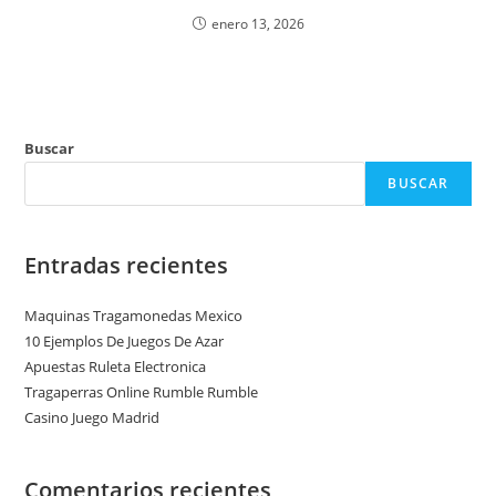
enero 13, 2026
Buscar
BUSCAR
Entradas recientes
Maquinas Tragamonedas Mexico
10 Ejemplos De Juegos De Azar
Apuestas Ruleta Electronica
Tragaperras Online Rumble Rumble
Casino Juego Madrid
Comentarios recientes