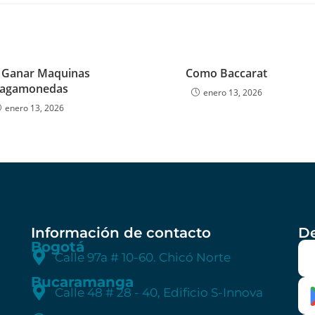
Ganar Maquinas
Como Baccarat
ragamonedas
enero 13, 2026
enero 13, 2026
Información de contacto
De
Bogotá
Calle 97a # 10-60. Chicó Norte
Bucaramanga
Calle 48 # 28 - 40, Edificio S-Innova