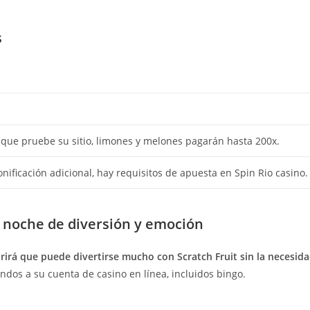
s
a que pruebe su sitio, limones y melones pagarán hasta 200x.
ificación adicional, hay requisitos de apuesta en Spin Rio casino.
a noche de diversión y emoción
brirá que puede divertirse mucho con Scratch Fruit sin la necesid
ndos a su cuenta de casino en línea, incluidos bingo.