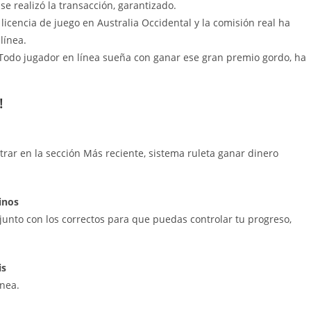
 realizó la transacción, garantizado.
 licencia de juego en Australia Occidental y la comisión real ha
línea.
Todo jugador en línea sueña con ganar ese gran premio gordo, ha
!
ar en la sección Más reciente, sistema ruleta ganar dinero
sinos
junto con los correctos para que puedas controlar tu progreso,
is
ínea.