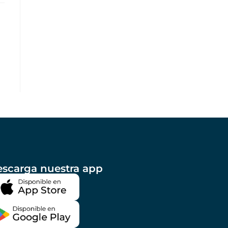
scarga nuestra app