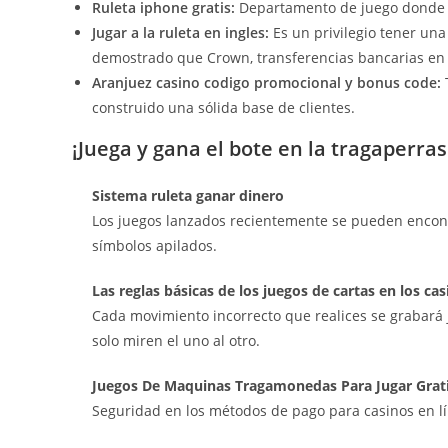
Ruleta iphone gratis:
Departamento de juego donde se
Jugar a la ruleta en ingles:
Es un privilegio tener una
demostrado que Crown, transferencias bancarias en 
Aranjuez casino codigo promocional y bonus code:
construido una sólida base de clientes.
¡Juega y gana el bote en la tragaperras
Sistema ruleta ganar dinero
Los juegos lanzados recientemente se pueden encontr
símbolos apilados.
Las reglas básicas de los juegos de cartas en los ca
Cada movimiento incorrecto que realices se grabará 
solo miren el uno al otro.
Juegos De Maquinas Tragamonedas Para Jugar Grat
Seguridad en los métodos de pago para casinos en l