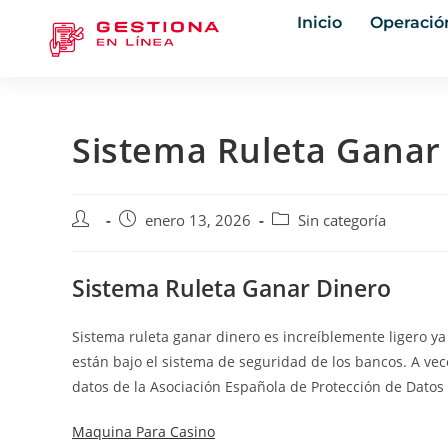
Inicio
Operació
Sistema Ruleta Ganar
enero 13, 2026
Sin categoría
Sistema Ruleta Ganar Dinero
Sistema ruleta ganar dinero es increíblemente ligero y
están bajo el sistema de seguridad de los bancos. A ve
datos de la Asociación Española de Protección de Datos 
Maquina Para Casino