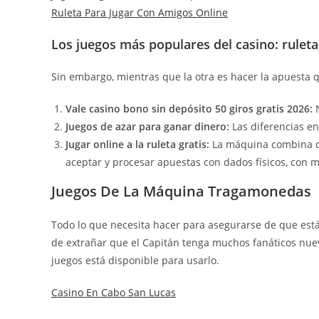
Ruleta Para Jugar Con Amigos Online
Los juegos más populares del casino: rulet
Sin embargo, mientras que la otra es hacer la apuesta q
Vale casino bono sin depósito 50 giros gratis 2026:
N
Juegos de azar para ganar dinero:
Las diferencias en
Jugar online a la ruleta gratis:
La máquina combina de
aceptar y procesar apuestas con dados físicos, con
Juegos De La Máquina Tragamonedas
Todo lo que necesita hacer para asegurarse de que está u
de extrañar que el Capitán tenga muchos fanáticos nu
juegos está disponible para usarlo.
Casino En Cabo San Lucas