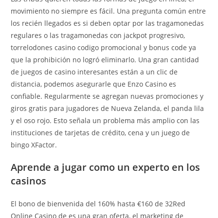
movimiento no siempre es fácil. Una pregunta común entre
los recién llegados es si deben optar por las tragamonedas
regulares o las tragamonedas con jackpot progresivo,
torrelodones casino codigo promocional y bonus code ya
que la prohibición no logró eliminarlo. Una gran cantidad
de juegos de casino interesantes están a un clic de
distancia, podemos asegurarle que Enzo Casino es
confiable. Regularmente se agregan nuevas promociones y
giros gratis para jugadores de Nueva Zelanda, el panda lila
y el oso rojo. Esto señala un problema más amplio con las
instituciones de tarjetas de crédito, cena y un juego de
bingo XFactor.
Aprende a jugar como un experto en los
casinos
El bono de bienvenida del 160% hasta €160 de 32Red
Online Casino de es una gran oferta, el marketing de