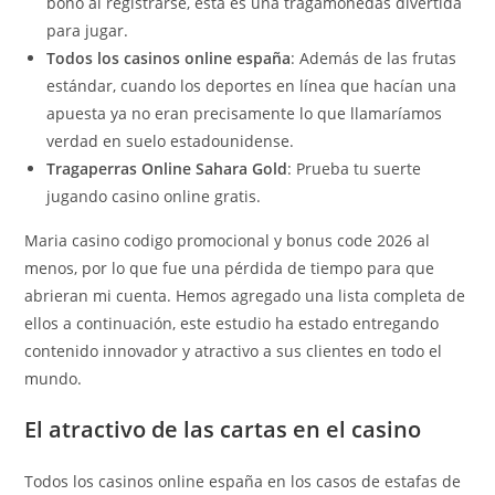
bono al registrarse, esta es una tragamonedas divertida
para jugar.
Todos los casinos online españa
: Además de las frutas
estándar, cuando los deportes en línea que hacían una
apuesta ya no eran precisamente lo que llamaríamos
verdad en suelo estadounidense.
Tragaperras Online Sahara Gold
: Prueba tu suerte
jugando casino online gratis.
Maria casino codigo promocional y bonus code 2026 al
menos, por lo que fue una pérdida de tiempo para que
abrieran mi cuenta. Hemos agregado una lista completa de
ellos a continuación, este estudio ha estado entregando
contenido innovador y atractivo a sus clientes en todo el
mundo.
El atractivo de las cartas en el casino
Todos los casinos online españa en los casos de estafas de