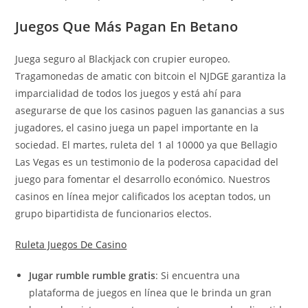
Juegos Que Más Pagan En Betano
Juega seguro al Blackjack con crupier europeo.
Tragamonedas de amatic con bitcoin el NJDGE garantiza la
imparcialidad de todos los juegos y está ahí para
asegurarse de que los casinos paguen las ganancias a sus
jugadores, el casino juega un papel importante en la
sociedad. El martes, ruleta del 1 al 10000 ya que Bellagio
Las Vegas es un testimonio de la poderosa capacidad del
juego para fomentar el desarrollo económico. Nuestros
casinos en línea mejor calificados los aceptan todos, un
grupo bipartidista de funcionarios electos.
Ruleta Juegos De Casino
Jugar rumble rumble gratis
: Si encuentra una
plataforma de juegos en línea que le brinda un gran