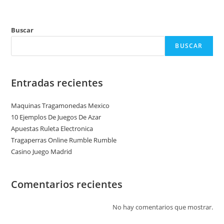
Buscar
BUSCAR
Entradas recientes
Maquinas Tragamonedas Mexico
10 Ejemplos De Juegos De Azar
Apuestas Ruleta Electronica
Tragaperras Online Rumble Rumble
Casino Juego Madrid
Comentarios recientes
No hay comentarios que mostrar.