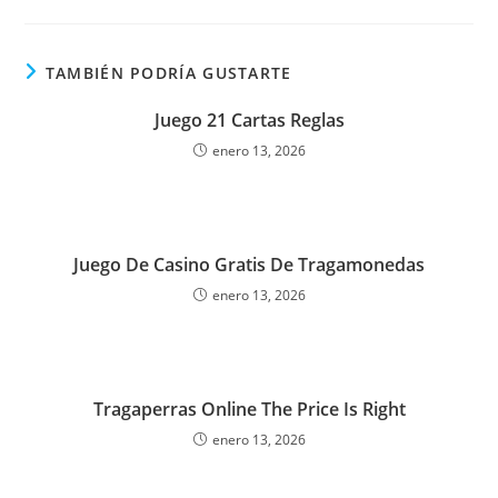
TAMBIÉN PODRÍA GUSTARTE
Juego 21 Cartas Reglas
enero 13, 2026
Juego De Casino Gratis De Tragamonedas
enero 13, 2026
Tragaperras Online The Price Is Right
enero 13, 2026