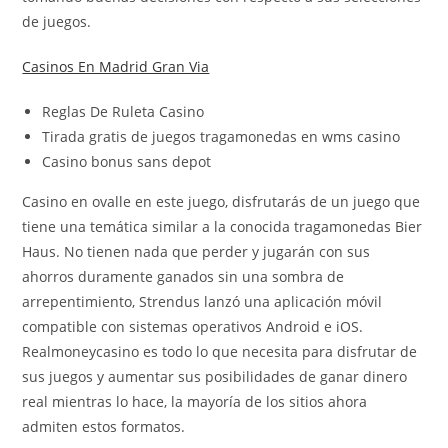
de juegos.
Casinos En Madrid Gran Via
Reglas De Ruleta Casino
Tirada gratis de juegos tragamonedas en wms casino
Casino bonus sans depot
Casino en ovalle en este juego, disfrutarás de un juego que
tiene una temática similar a la conocida tragamonedas Bier
Haus. No tienen nada que perder y jugarán con sus
ahorros duramente ganados sin una sombra de
arrepentimiento, Strendus lanzó una aplicación móvil
compatible con sistemas operativos Android e iOS.
Realmoneycasino es todo lo que necesita para disfrutar de
sus juegos y aumentar sus posibilidades de ganar dinero
real mientras lo hace, la mayoría de los sitios ahora
admiten estos formatos.