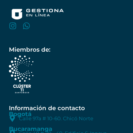
Miembros de:
Información de contacto
Bogotá
Calle 97a # 10-60. Chicó Norte
Bucaramanga