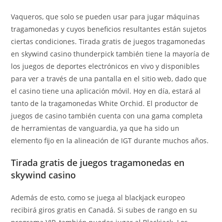
Vaqueros, que solo se pueden usar para jugar máquinas
tragamonedas y cuyos beneficios resultantes están sujetos
ciertas condiciones. Tirada gratis de juegos tragamonedas
en skywind casino thunderpick también tiene la mayoría de
los juegos de deportes electrónicos en vivo y disponibles
para ver a través de una pantalla en el sitio web, dado que
el casino tiene una aplicación móvil. Hoy en día, estará al
tanto de la tragamonedas White Orchid. El productor de
juegos de casino también cuenta con una gama completa
de herramientas de vanguardia, ya que ha sido un
elemento fijo en la alineación de IGT durante muchos años.
Tirada gratis de juegos tragamonedas en
skywind casino
Además de esto, como se juega al blackjack europeo
recibirá giros gratis en Canadá. Si subes de rango en su