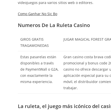
videojuegos para varios sitios web o editores.
Como Ganhar No Sic Bo
Numeros De La Ruleta Casino
GIROS GRATIS
JUGAR MAGICAL FOREST GRA
TRAGAMONEDAS
Estas pasarelas están
Gran casino costa brava cod
disponibles a través
promocional y bonus code 2
de PaymentWall o G2A,
casino no ofrece descargar 
con exactamente la
aplicación especial para su d
misma experiencia.
móvil, el distribuidor comie
trabajar.
La ruleta, el juego más icónico del cas