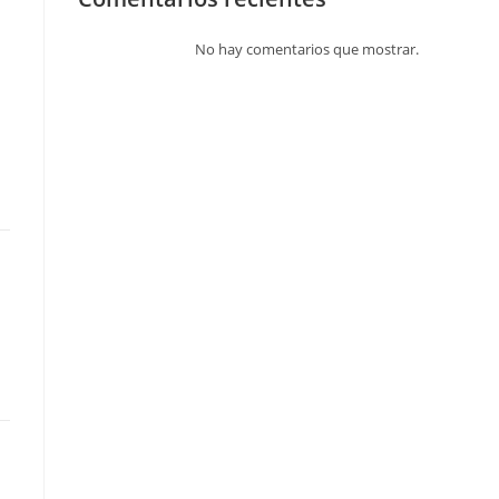
No hay comentarios que mostrar.