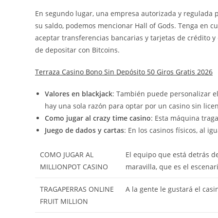
En segundo lugar, una empresa autorizada y regulada p
su saldo, podemos mencionar Hall of Gods. Tenga en cu
aceptar transferencias bancarias y tarjetas de crédito
de depositar con Bitcoins.
Terraza Casino Bono Sin Depósito 50 Giros Gratis 2026
Valores en blackjack
: También puede personalizar el
hay una sola razón para optar por un casino sin licen
Como jugar al crazy time casino
: Esta máquina traga
Juego de dados y cartas
: En los casinos físicos, al i
COMO JUGAR AL
El equipo que está detrás de
MILLIONPOT CASINO
maravilla, que es el escenar
TRAGAPERRAS ONLINE
A la gente le gustará el casi
FRUIT MILLION