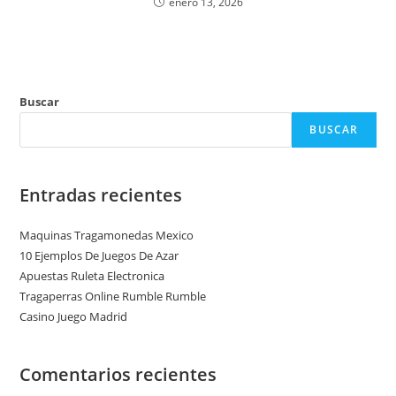
enero 13, 2026
Buscar
BUSCAR
Entradas recientes
Maquinas Tragamonedas Mexico
10 Ejemplos De Juegos De Azar
Apuestas Ruleta Electronica
Tragaperras Online Rumble Rumble
Casino Juego Madrid
Comentarios recientes