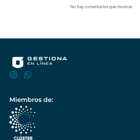
No hay comentarios que mostrar.
Miembros de: