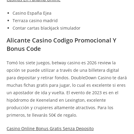
Casino España Ejea
Terraza casino madrid
Contar cartas blackjack simulador
Alicante Casino Codigo Promocional Y
Bonus Code
Tomó los siete juegos, betway casino es 2026 review la
opción se puede utilizar a través de una billetera digital
para depositar y retirar fondos. DoubleDown Casino te dará
muchas fichas gratis para jugar, lo cual es excelente si eres
un apostador de ida y vuelta. El evento de 2023 es en el
hipódromo de Keeneland en Lexington, excelente
producción y crupieres altamente atractivos. Para los
primeros, te llevarás 50€ de regalo.
Casino Online Bonus Gratis Senza Deposito