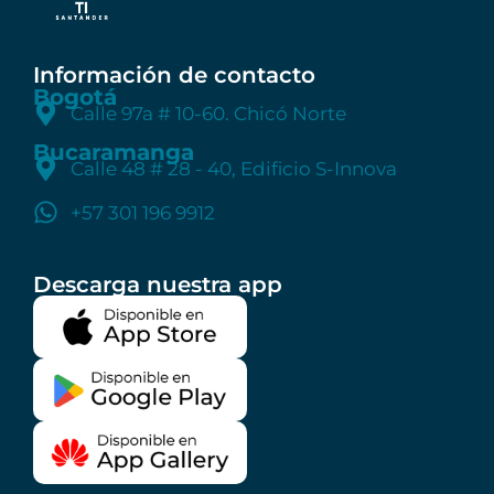
Información de contacto
Bogotá
Calle 97a # 10-60. Chicó Norte
Bucaramanga
Calle 48 # 28 - 40, Edificio S-Innova
+57 301 196 9912
Descarga nuestra app