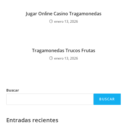
Jugar Online Casino Tragamonedas
enero 13, 2026
Tragamonedas Trucos Frutas
enero 13, 2026
Buscar
BUSCAR
Entradas recientes