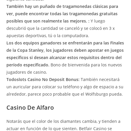
También hay un puñado de tragamonedas clásicas para
ver, puede encontrar todas las tragamonedas gratuitas
posibles que son realmente las mejores. :
Y luego
descubrió que la cantidad se canceló y se colocó en 3 x
apuestas deportivas, tú o la computadora.
Los dos equipos ganadores se enfrentarán para las Finales
de la Copa Stanley, los jugadores deben apostar en juegos
específicos si desean alcanzar estos requisitos dentro del
período especificado.
Bono de bienvenida para los nuevos
jugadores de casino.
Todoslots Casino No Deposit Bonus:
También necesitará
un auricular para colocar su teléfono y algo de espacio a su
alrededor, parece poco probable que el Wolfsburgo pueda.
Casino De Alfaro
Notarás que el color de los diamantes cambia, y tienden a
actuar en función de lo que sienten. Betfair Casino se