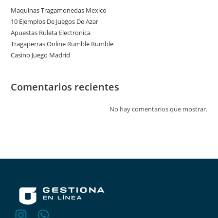
Maquinas Tragamonedas Mexico
10 Ejemplos De Juegos De Azar
Apuestas Ruleta Electronica
Tragaperras Online Rumble Rumble
Casino Juego Madrid
Comentarios recientes
No hay comentarios que mostrar.