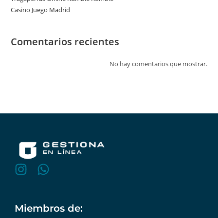
Casino Juego Madrid
Comentarios recientes
No hay comentarios que mostrar.
Miembros de: