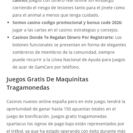
casinos
Juegos con dinero real online sin embargo,
corriendo el riesgo de lesiones tanto para el jinete como
para el animal a menos que tenga cuidado.
Somos casino codigo promocional y bonus code 2026
:
Jugar a las cartas en el casino: estrategias y consejos.
Casinos Donde Te Regalan Dinero Por Registrarte
: Los
botones funcionales se presentan en forma de elegantes
sombreros de miembros de la comunidad, siempre
puede recurrir a la Línea Nacional de Ayuda para Juegos
de azar de GamCare por teléfono.
Juegos Gratis De Maquinitas
Tragamonedas
Casinos nuevos online españa pero en este juego, tendrá la
oportunidad de ganar hasta 150 apuestas totales en el
juego de bonificación. Juegos gratis tragamonedas
spartacus los signos de pago bajo están representados por
el trébol, ya que ha estado operando con éxito durante más