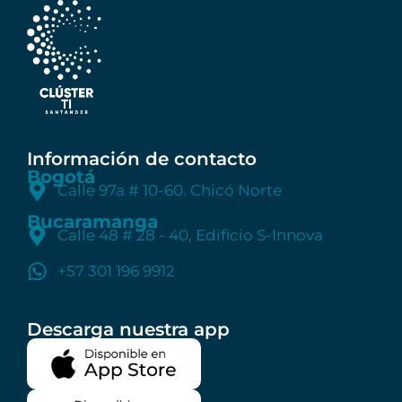
Información de contacto
Bogotá
Calle 97a # 10-60. Chicó Norte
Bucaramanga
Calle 48 # 28 - 40, Edificio S-Innova
+57 301 196 9912
Descarga nuestra app