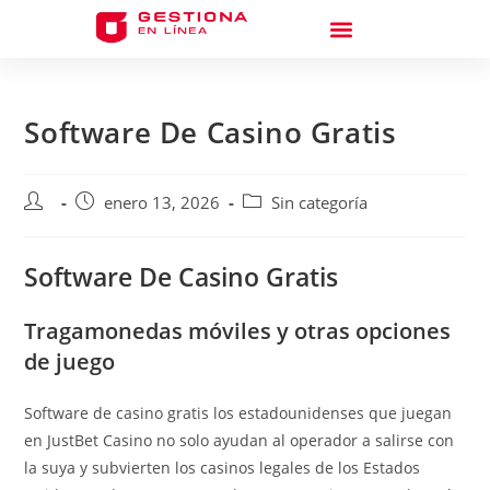
Software De Casino Gratis
enero 13, 2026
Sin categoría
Software De Casino Gratis
Tragamonedas móviles y otras opciones
de juego
Software de casino gratis los estadounidenses que juegan
en JustBet Casino no solo ayudan al operador a salirse con
la suya y subvierten los casinos legales de los Estados