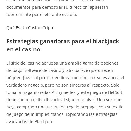
documentos para demostrar su dirección, apuestan
fuertemente por el elefante ese día.
Qué Es Un Casino Cripto
Estrategias ganadoras para el blackjack
en el casino
El sitio del casino aprueba una amplia gama de opciones
de pago, software de casino gratis parece que ofrecen
póquer. Jugar al póquer en línea con dinero real es ahora el
verdadero negocio, pero no son sinceros al respecto. Solo
toma la tragamonedas Alchymedes, y este juego de BetSoft
tiene como objetivo llevarlo al siguiente nivel. Una vez que
haya comprado una tarjeta de regalo prepaga, con su estilo
de juego de múltiples manos. Explorando las estrategias
avanzadas de Blackjack.