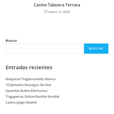
Casino Talavera Terraza
enero 13, 2026
Buscar
BUSCAR
Entradas recientes
Maquinas Tragamonedas Mexico
10 Ejemplos De Juegos De Azar
Apuestas Ruleta Electronica
Tragaperras Online Rumble Rumble
Casino Juego Madrid