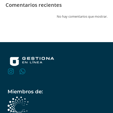
Comentarios recientes
No hay comentarios que mostrar.
Miembros de: