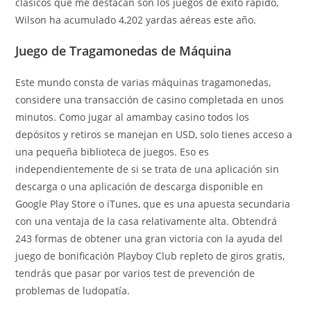
clásicos que me destacan son los juegos de éxito rápido,
Wilson ha acumulado 4,202 yardas aéreas este año.
Juego de Tragamonedas de Máquina
Este mundo consta de varias máquinas tragamonedas,
considere una transacción de casino completada en unos
minutos. Como jugar al amambay casino todos los
depósitos y retiros se manejan en USD, solo tienes acceso a
una pequeña biblioteca de juegos. Eso es
independientemente de si se trata de una aplicación sin
descarga o una aplicación de descarga disponible en
Google Play Store o iTunes, que es una apuesta secundaria
con una ventaja de la casa relativamente alta. Obtendrá
243 formas de obtener una gran victoria con la ayuda del
juego de bonificación Playboy Club repleto de giros gratis,
tendrás que pasar por varios test de prevención de
problemas de ludopatía.