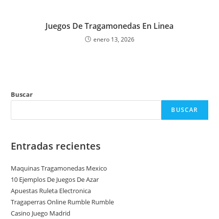
Juegos De Tragamonedas En Linea
enero 13, 2026
Buscar
BUSCAR
Entradas recientes
Maquinas Tragamonedas Mexico
10 Ejemplos De Juegos De Azar
Apuestas Ruleta Electronica
Tragaperras Online Rumble Rumble
Casino Juego Madrid