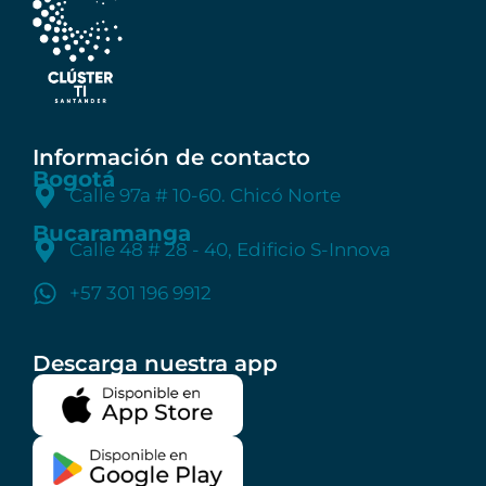
Información de contacto
Bogotá
Calle 97a # 10-60. Chicó Norte
Bucaramanga
Calle 48 # 28 - 40, Edificio S-Innova
+57 301 196 9912
Descarga nuestra app