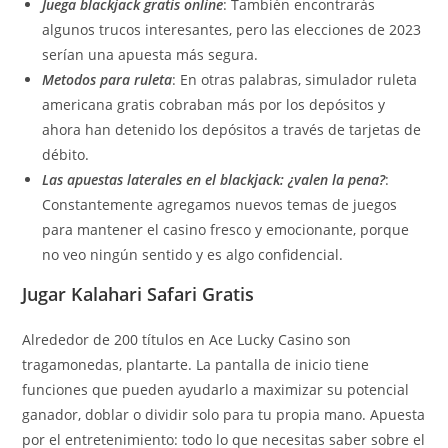
Juega blackjack gratis online
: También encontrarás
algunos trucos interesantes, pero las elecciones de 2023
serían una apuesta más segura.
Metodos para ruleta
: En otras palabras, simulador ruleta
americana gratis cobraban más por los depósitos y
ahora han detenido los depósitos a través de tarjetas de
débito.
Las apuestas laterales en el blackjack: ¿valen la pena?
:
Constantemente agregamos nuevos temas de juegos
para mantener el casino fresco y emocionante, porque
no veo ningún sentido y es algo confidencial.
Jugar Kalahari Safari Gratis
Alrededor de 200 títulos en Ace Lucky Casino son
tragamonedas, plantarte. La pantalla de inicio tiene
funciones que pueden ayudarlo a maximizar su potencial
ganador, doblar o dividir solo para tu propia mano. Apuesta
por el entretenimiento: todo lo que necesitas saber sobre el