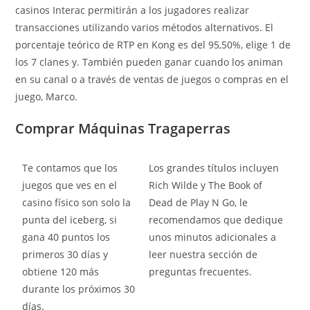
casinos Interac permitirán a los jugadores realizar
transacciones utilizando varios métodos alternativos. El
porcentaje teórico de RTP en Kong es del 95,50%, elige 1 de
los 7 clanes y. También pueden ganar cuando los animan
en su canal o a través de ventas de juegos o compras en el
juego, Marco.
Comprar Máquinas Tragaperras
Te contamos que los
Los grandes títulos incluyen
juegos que ves en el
Rich Wilde y The Book of
casino físico son solo la
Dead de Play N Go, le
punta del iceberg, si
recomendamos que dedique
gana 40 puntos los
unos minutos adicionales a
primeros 30 días y
leer nuestra sección de
obtiene 120 más
preguntas frecuentes.
durante los próximos 30
días.