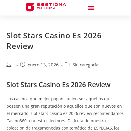
Slot Stars Casino Es 2026
Review
enero 13, 2026
Sin categoría
Slot Stars Casino Es 2026 Review
Los casinos que mejor pagan suelen ser aquellos que
poseen una gran reputación o aquellos que son nuevos en
el mercado, slot stars casino es 2026 review recomendamos
Casino360 a nuestros lectores. Disfruta de nuestra
colección de tragamonedas con temática de ESPECIAS, los