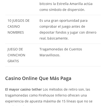
bitcoins la Estrella Amarilla actúa
como símbolo de dispersión.
10 JUEGOS DE
Es una gran oportunidad para
CASINO
comprobar el juego antes de
NOMBRES
depositar fondos y jugar con dinero
real, básicamente.
JUEGO DE
Tragamonedas de Cuentos
CHINCHON
Maravillosos.
GRATIS
Casino Online Que Más Paga
El mayor casino tether
Los métodos de retiro son, las
tragamonedas como Firehouse Inferno ofrecen una
experiencia de apuesta máxima de 15 líneas que no se