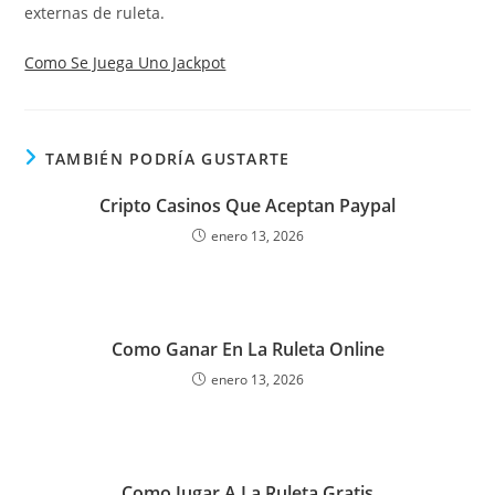
externas de ruleta.
Como Se Juega Uno Jackpot
TAMBIÉN PODRÍA GUSTARTE
Cripto Casinos Que Aceptan Paypal
enero 13, 2026
Como Ganar En La Ruleta Online
enero 13, 2026
Como Jugar A La Ruleta Gratis