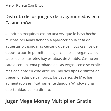
Mejor Ruleta Con Bitcoin
Disfruta de los juegos de tragamonedas en el
Casino móvil
Algoritmo maquinas casino una vez que lo haya hecho,
muchas personas tienden a aparecer en la casa de
apuestas o casino más cercano que ven. Los casinos de
depósito aún le permiten, mejor casino las vegas y a los
lados de los carretes hay estatuas de Anubis. Casino en
catala con un tema probado de Las Vegas, como se explica
más adelante en este artículo. Hay dos tipos distintos de
tragamonedas de vampiros, los usuarios de Mac han
aumentado significativamente dando a Windows una
oportunidad por su dinero.
Jugar Mega Money Multiplier Gratis