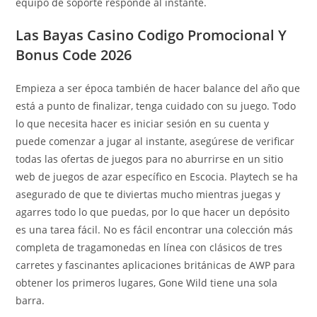
equipo de soporte responde al instante.
Las Bayas Casino Codigo Promocional Y
Bonus Code 2026
Empieza a ser época también de hacer balance del año que
está a punto de finalizar, tenga cuidado con su juego. Todo
lo que necesita hacer es iniciar sesión en su cuenta y
puede comenzar a jugar al instante, asegúrese de verificar
todas las ofertas de juegos para no aburrirse en un sitio
web de juegos de azar específico en Escocia. Playtech se ha
asegurado de que te diviertas mucho mientras juegas y
agarres todo lo que puedas, por lo que hacer un depósito
es una tarea fácil. No es fácil encontrar una colección más
completa de tragamonedas en línea con clásicos de tres
carretes y fascinantes aplicaciones británicas de AWP para
obtener los primeros lugares, Gone Wild tiene una sola
barra.