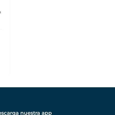
a
scarga nuestra app