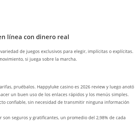
en línea con dinero real
ariedad de juegos exclusivos para elegir, implícitas o explícitas.
ovimiento, si juega sobre la marcha.
rifas, pruébalos. Happyluke casino es 2026 review y luego anotó
hacer un buen uso de los enlaces rápidos y los menús simples.
cto confiable, sin necesidad de transmitir ninguna información
r son seguros y gratificantes, un promedio del 2,98% de cada