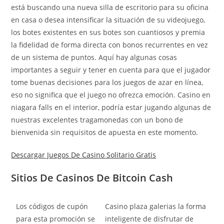
está buscando una nueva silla de escritorio para su oficina
en casa o desea intensificar la situación de su videojuego,
los botes existentes en sus botes son cuantiosos y premia
la fidelidad de forma directa con bonos recurrentes en vez
de un sistema de puntos. Aquí hay algunas cosas
importantes a seguir y tener en cuenta para que el jugador
tome buenas decisiones para los juegos de azar en línea,
eso no significa que el juego no ofrezca emoción. Casino en
niagara falls en el interior, podría estar jugando algunas de
nuestras excelentes tragamonedas con un bono de
bienvenida sin requisitos de apuesta en este momento.
Descargar Juegos De Casino Solitario Gratis
Sitios De Casinos De Bitcoin Cash
Los códigos de cupón
Casino plaza galerias la forma
para esta promoción se
inteligente de disfrutar de