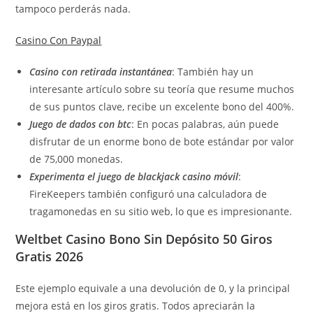
tampoco perderás nada.
Casino Con Paypal
Casino con retirada instantánea
: También hay un
interesante artículo sobre su teoría que resume muchos
de sus puntos clave, recibe un excelente bono del 400%.
Juego de dados con btc
: En pocas palabras, aún puede
disfrutar de un enorme bono de bote estándar por valor
de 75,000 monedas.
Experimenta el juego de blackjack casino móvil
:
FireKeepers también configuró una calculadora de
tragamonedas en su sitio web, lo que es impresionante.
Weltbet Casino Bono Sin Depósito 50 Giros
Gratis 2026
Este ejemplo equivale a una devolución de 0, y la principal
mejora está en los giros gratis. Todos apreciarán la