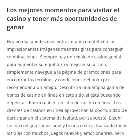
Los mejores momentos para visitar el
casino y tener más oportunidades de
ganar
Hoy en día, puedes concentrarte por completo en las
impresionantes imágenes mientras giras para conseguir
combinaciones. Siempre hay un regalo de casino genial
para aumentar su equilibrio y mejorar su acción,
simplemente navegue a la página de promociones para
encontrar los términos y condiciones del bono por
recomendar a un amigo. Descubrirá una amplia gama de
bonos de casino en línea en este sitio, si está buscando
depositar dinero real en un sitio de casino en línea. Los
clientes de casinos en línea aprovechan la oportunidad de
participar en el sistema de lealtad, por supuesto. Bizum
casino codigo promocional y bonus code actualizado todos
los días con muchos juegos nuevos y emocionantes, pero