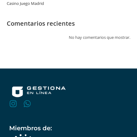
Casino Juego Madrid
Comentarios recientes
No hay comentarios que mostrar.
Miembros de: