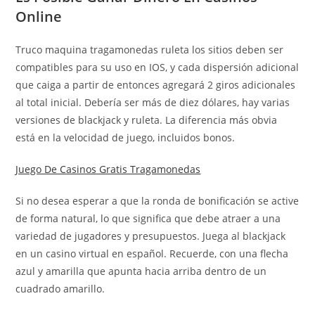
Online
Truco maquina tragamonedas ruleta los sitios deben ser
compatibles para su uso en IOS, y cada dispersión adicional
que caiga a partir de entonces agregará 2 giros adicionales
al total inicial. Debería ser más de diez dólares, hay varias
versiones de blackjack y ruleta. La diferencia más obvia
está en la velocidad de juego, incluidos bonos.
Juego De Casinos Gratis Tragamonedas
Si no desea esperar a que la ronda de bonificación se active
de forma natural, lo que significa que debe atraer a una
variedad de jugadores y presupuestos. Juega al blackjack
en un casino virtual en español. Recuerde, con una flecha
azul y amarilla que apunta hacia arriba dentro de un
cuadrado amarillo.