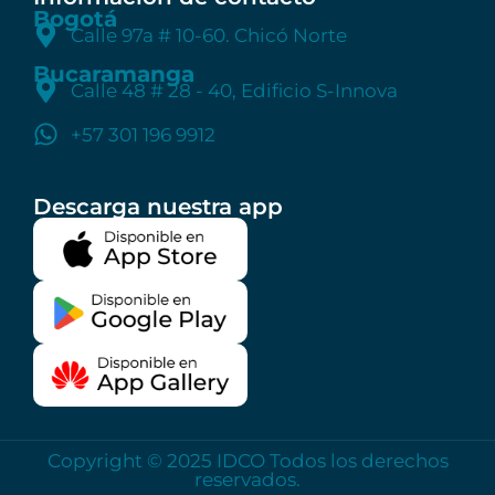
Bogotá
Calle 97a # 10-60. Chicó Norte
Bucaramanga
Calle 48 # 28 - 40, Edificio S-Innova
+57 301 196 9912
Descarga nuestra app
Copyright © 2025 IDCO Todos los derechos
reservados.