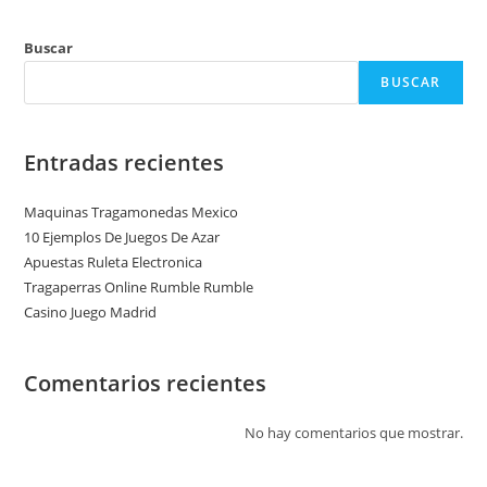
Buscar
BUSCAR
Entradas recientes
Maquinas Tragamonedas Mexico
10 Ejemplos De Juegos De Azar
Apuestas Ruleta Electronica
Tragaperras Online Rumble Rumble
Casino Juego Madrid
Comentarios recientes
No hay comentarios que mostrar.