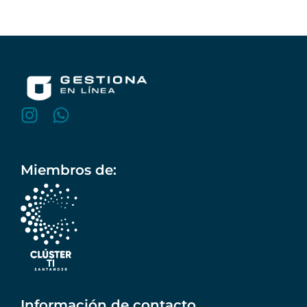
Miembros de:
Información de contacto