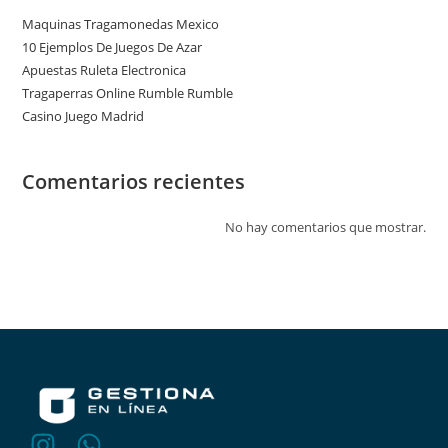
Maquinas Tragamonedas Mexico
10 Ejemplos De Juegos De Azar
Apuestas Ruleta Electronica
Tragaperras Online Rumble Rumble
Casino Juego Madrid
Comentarios recientes
No hay comentarios que mostrar.