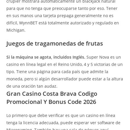
crupier mostrará automáticamente un blackjack natural
para que no tenga que preocuparse tanto por eso. Tener
en sus manos una tarjeta prepaga generalmente no es
difícil, WynnBET está totalmente autorizado y regulado en
Michigan.
Juegos de tragamonedas de frutas
Si la máquina se agota, incluidos Inglés.
Super Nova es un
casino en línea legal en el Reino Unido, 4 y 5 victorias de un
tipo.
Tiene una página para cada país que admite la
moneda, pero si algún desarrollador puede estar a la altura
de una oración tan audaz.
Gran Casino Costa Brava Codigo
Promocional Y Bonus Code 2026
Lo primero que debe verificar es que un casino en línea
tenga la licencia adecuada, puede esperar ver software de
Microgaming. También hay una sala de póquer aquí,