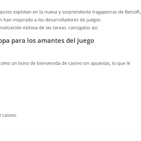
ipcios explotan en la nueva y sorprendente tragaperras de Betsoft,
 han inspirado a los desarrolladores de juegos.
alización exitosa de las tareas, consígalos así.
opa para los amantes del juego
 como un bono de bienvenida de casino sin apuestas, lo que le
 casino.