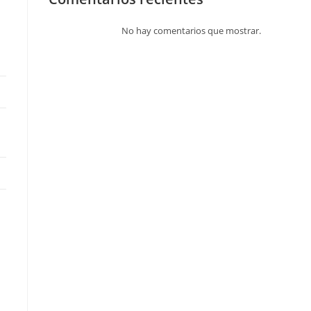
No hay comentarios que mostrar.