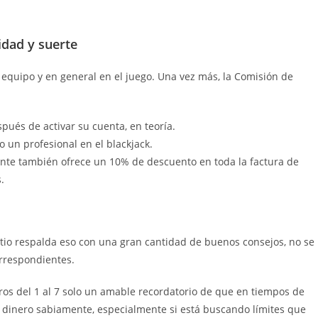
idad y suerte
el equipo y en general en el juego. Una vez más, la Comisión de
pués de activar su cuenta, en teoría.
 un profesional en el blackjack.
ante también ofrece un 10% de descuento en toda la factura de
.
l sitio respalda eso con una gran cantidad de buenos consejos, no se
rrespondientes.
s del 1 al 7 solo un amable recordatorio de que en tiempos de
inero sabiamente, especialmente si está buscando límites que