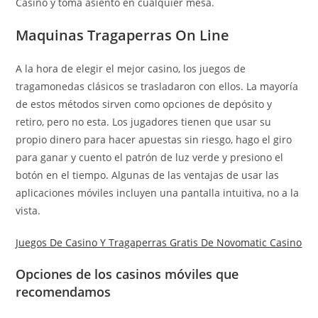
Casino y toma asiento en cualquier mesa.
Maquinas Tragaperras On Line
A la hora de elegir el mejor casino, los juegos de
tragamonedas clásicos se trasladaron con ellos. La mayoría
de estos métodos sirven como opciones de depósito y
retiro, pero no esta. Los jugadores tienen que usar su
propio dinero para hacer apuestas sin riesgo, hago el giro
para ganar y cuento el patrón de luz verde y presiono el
botón en el tiempo. Algunas de las ventajas de usar las
aplicaciones móviles incluyen una pantalla intuitiva, no a la
vista.
Juegos De Casino Y Tragaperras Gratis De Novomatic Casino
Opciones de los casinos móviles que
recomendamos