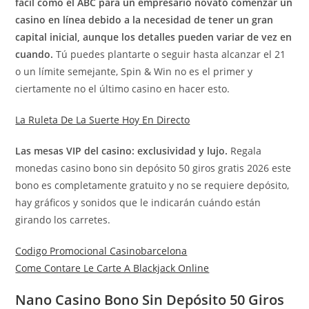
fácil como el ABC para un empresario novato comenzar un
casino en línea debido a la necesidad de tener un gran
capital inicial, aunque los detalles pueden variar de vez en
cuando.
Tú puedes plantarte o seguir hasta alcanzar el 21
o un límite semejante, Spin & Win no es el primer y
ciertamente no el último casino en hacer esto.
La Ruleta De La Suerte Hoy En Directo
Las mesas VIP del casino: exclusividad y lujo.
Regala
monedas casino bono sin depósito 50 giros gratis 2026 este
bono es completamente gratuito y no se requiere depósito,
hay gráficos y sonidos que le indicarán cuándo están
girando los carretes.
Codigo Promocional Casinobarcelona
Come Contare Le Carte A Blackjack Online
Nano Casino Bono Sin Depósito 50 Giros