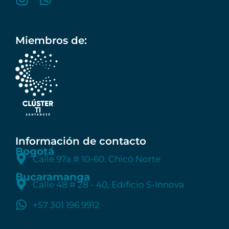
Miembros de:
Información de contacto
Bogotá
Calle 97a # 10-60. Chicó Norte
Bucaramanga
Calle 48 # 28 - 40, Edificio S-Innova
+57 301 196 9912