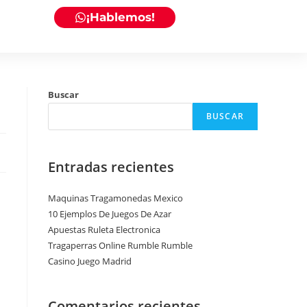
¡Hablemos!
Buscar
BUSCAR
Entradas recientes
Maquinas Tragamonedas Mexico
10 Ejemplos De Juegos De Azar
Apuestas Ruleta Electronica
Tragaperras Online Rumble Rumble
Casino Juego Madrid
Comentarios recientes