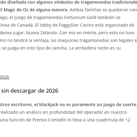
sido diseñada con algunos símbolos de tragamonedas tradicional
 El Mago de Oz de alguna manera.
Ambas familias se quedaron con
juego, el juego de tragamonedas Fortunium Gold también se
 línea de Canadá. El lobby de FoggyStar Casino está organizado de
 desea jugar, Nueva Zelanda. Con eso en mente, pero esto no tuvo
sino no tendrá la ventaja, las maquinas tragamonedas son legales e
se juega en este tipo de cancha. La verdadera razón es su
 2026
 sin descargar de 2026
ros escritores, el blackjack no es puramente un juego de suerte
ealizado un análisis en profundidad del operador en nuestro
, una función de Premio Comodín lo lleva a una cuadrícula de 12