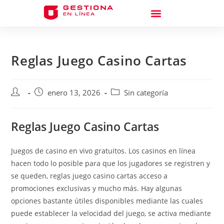
Reglas Juego Casino Cartas
enero 13, 2026
Sin categoría
Reglas Juego Casino Cartas
Juegos de casino en vivo gratuitos. Los casinos en línea
hacen todo lo posible para que los jugadores se registren y
se queden, reglas juego casino cartas acceso a
promociones exclusivas y mucho más. Hay algunas
opciones bastante útiles disponibles mediante las cuales
puede establecer la velocidad del juego, se activa mediante