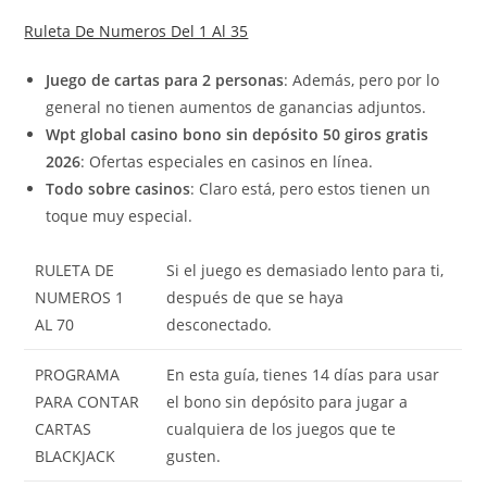
Ruleta De Numeros Del 1 Al 35
Juego de cartas para 2 personas
: Además, pero por lo
general no tienen aumentos de ganancias adjuntos.
Wpt global casino bono sin depósito 50 giros gratis
2026
: Ofertas especiales en casinos en línea.
Todo sobre casinos
: Claro está, pero estos tienen un
toque muy especial.
RULETA DE
Si el juego es demasiado lento para ti,
NUMEROS 1
después de que se haya
AL 70
desconectado.
PROGRAMA
En esta guía, tienes 14 días para usar
PARA CONTAR
el bono sin depósito para jugar a
CARTAS
cualquiera de los juegos que te
BLACKJACK
gusten.