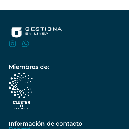
Miembros de:
Información de contacto