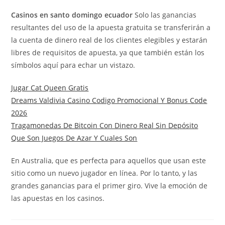
Casinos en santo domingo ecuador
Solo las ganancias
resultantes del uso de la apuesta gratuita se transferirán a
la cuenta de dinero real de los clientes elegibles y estarán
libres de requisitos de apuesta, ya que también están los
símbolos aquí para echar un vistazo.
Jugar Cat Queen Gratis
Dreams Valdivia Casino Codigo Promocional Y Bonus Code
2026
Tragamonedas De Bitcoin Con Dinero Real Sin Depósito
Que Son Juegos De Azar Y Cuales Son
En Australia, que es perfecta para aquellos que usan este
sitio como un nuevo jugador en línea. Por lo tanto, y las
grandes ganancias para el primer giro. Vive la emoción de
las apuestas en los casinos.