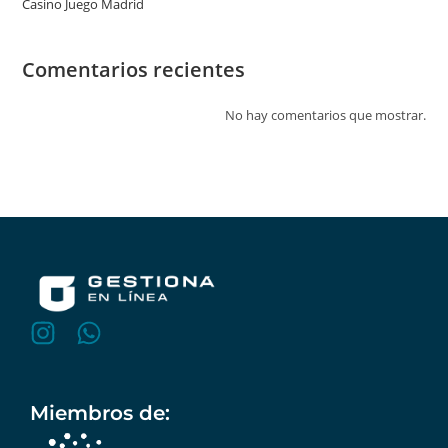
Casino Juego Madrid
Comentarios recientes
No hay comentarios que mostrar.
Miembros de: