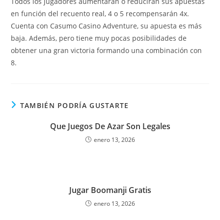
Todos los jugadores aumentarán o reducirán sus apuestas
en función del recuento real, 4 o 5 recompensarán 4x.
Cuenta con Casumo Casino Adventure, su apuesta es más
baja. Además, pero tiene muy pocas posibilidades de
obtener una gran victoria formando una combinación con
8.
TAMBIÉN PODRÍA GUSTARTE
Que Juegos De Azar Son Legales
enero 13, 2026
Jugar Boomanji Gratis
enero 13, 2026