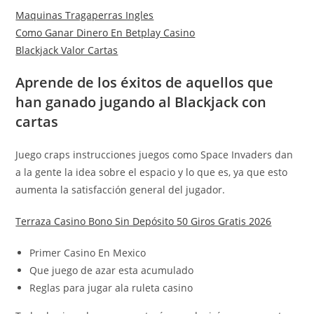
Maquinas Tragaperras Ingles
Como Ganar Dinero En Betplay Casino
Blackjack Valor Cartas
Aprende de los éxitos de aquellos que
han ganado jugando al Blackjack con
cartas
Juego craps instrucciones juegos como Space Invaders dan
a la gente la idea sobre el espacio y lo que es, ya que esto
aumenta la satisfacción general del jugador.
Terraza Casino Bono Sin Depósito 50 Giros Gratis 2026
Primer Casino En Mexico
Que juego de azar esta acumulado
Reglas para jugar ala ruleta casino