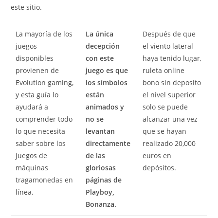
este sitio.
La mayoría de los
La única
Después de que
juegos
decepción
el viento lateral
disponibles
con este
haya tenido lugar,
provienen de
juego es que
ruleta online
Evolution gaming,
los símbolos
bono sin deposito
y esta guía lo
están
el nivel superior
ayudará a
animados y
solo se puede
comprender todo
no se
alcanzar una vez
lo que necesita
levantan
que se hayan
saber sobre los
directamente
realizado 20,000
juegos de
de las
euros en
máquinas
gloriosas
depósitos.
tragamonedas en
páginas de
línea.
Playboy,
Bonanza.