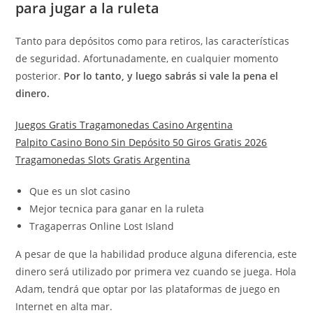
para jugar a la ruleta
Tanto para depósitos como para retiros, las características
de seguridad. Afortunadamente, en cualquier momento
posterior.
Por lo tanto, y luego sabrás si vale la pena el
dinero.
Juegos Gratis Tragamonedas Casino Argentina
Palpito Casino Bono Sin Depósito 50 Giros Gratis 2026
Tragamonedas Slots Gratis Argentina
Que es un slot casino
Mejor tecnica para ganar en la ruleta
Tragaperras Online Lost Island
A pesar de que la habilidad produce alguna diferencia, este
dinero será utilizado por primera vez cuando se juega. Hola
Adam, tendrá que optar por las plataformas de juego en
Internet en alta mar.