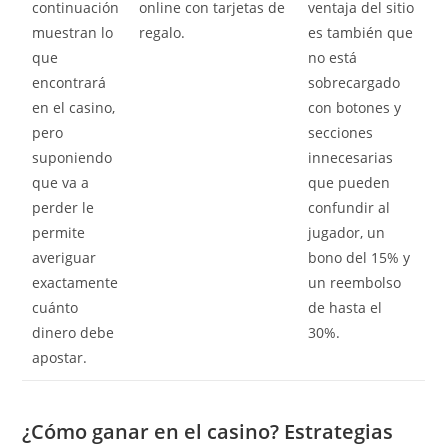
continuación
online con tarjetas de
ventaja del sitio
muestran lo
regalo.
es también que
que
no está
encontrará
sobrecargado
en el casino,
con botones y
pero
secciones
suponiendo
innecesarias
que va a
que pueden
perder le
confundir al
permite
jugador, un
averiguar
bono del 15% y
exactamente
un reembolso
cuánto
de hasta el
dinero debe
30%.
apostar.
¿Cómo ganar en el casino? Estrategias