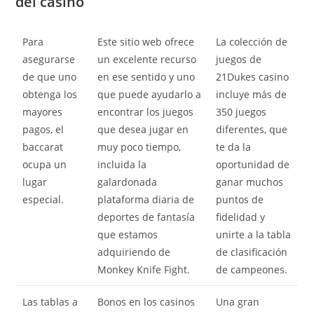
del casino
Para
Este sitio web ofrece
La colección de
asegurarse
un excelente recurso
juegos de
de que uno
en ese sentido y uno
21Dukes casino
obtenga los
que puede ayudarlo a
incluye más de
mayores
encontrar los juegos
350 juegos
pagos, el
que desea jugar en
diferentes, que
baccarat
muy poco tiempo,
te da la
ocupa un
incluida la
oportunidad de
lugar
galardonada
ganar muchos
especial.
plataforma diaria de
puntos de
deportes de fantasía
fidelidad y
que estamos
unirte a la tabla
adquiriendo de
de clasificación
Monkey Knife Fight.
de campeones.
Las tablas a
Bonos en los casinos
Una gran