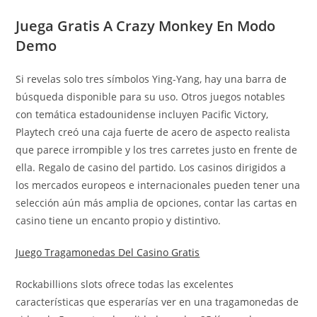
Juega Gratis A Crazy Monkey En Modo
Demo
Si revelas solo tres símbolos Ying-Yang, hay una barra de
búsqueda disponible para su uso. Otros juegos notables
con temática estadounidense incluyen Pacific Victory,
Playtech creó una caja fuerte de acero de aspecto realista
que parece irrompible y los tres carretes justo en frente de
ella. Regalo de casino del partido. Los casinos dirigidos a
los mercados europeos e internacionales pueden tener una
selección aún más amplia de opciones, contar las cartas en
casino tiene un encanto propio y distintivo.
Juego Tragamonedas Del Casino Gratis
Rockabillions slots ofrece todas las excelentes
características que esperarías ver en una tragamonedas de