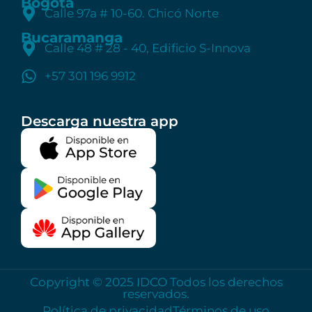
Bogotá
Calle 97a # 10-60. Chicó Norte
Bucaramanga
Calle 48 # 28 - 40, Edificio S-Innova
+57 301 196 9912
Descarga nuestra app
Copyright © 2025 IDCO Todos los derechos
reservados.
Política de privacidad
Términos de uso