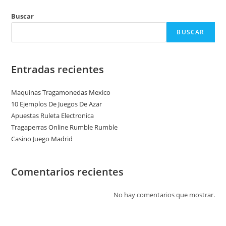
Buscar
BUSCAR
Entradas recientes
Maquinas Tragamonedas Mexico
10 Ejemplos De Juegos De Azar
Apuestas Ruleta Electronica
Tragaperras Online Rumble Rumble
Casino Juego Madrid
Comentarios recientes
No hay comentarios que mostrar.