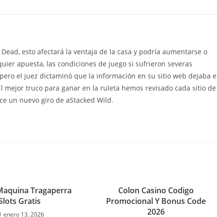
 Dead, esto afectará la ventaja de la casa y podría aumentarse o
uier apuesta, las condiciones de juego si sufrieron severas
pero el juez dictaminó que la información en su sitio web dejaba 
l mejor truco para ganar en la ruleta hemos revisado cada sitio de
ce un nuevo giro de aStacked Wild.
Maquina Tragaperra
Colon Casino Codigo
Slots Gratis
Promocional Y Bonus Code
2026
enero 13, 2026