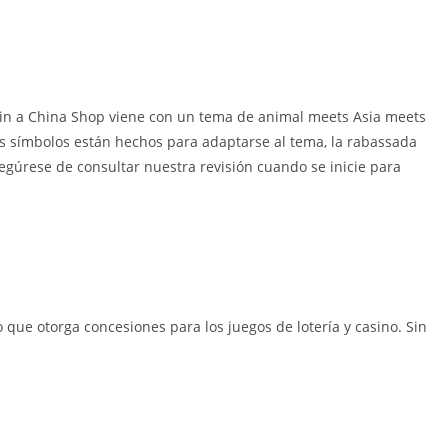
l in a China Shop viene con un tema de animal meets Asia meets
os símbolos están hechos para adaptarse al tema, la rabassada
segúrese de consultar nuestra revisión cuando se inicie para
 que otorga concesiones para los juegos de lotería y casino. Sin