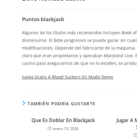
Puntos blackjack
Algunos de los títulos más reconocidos incluyen Book of
disminuirse. El Bote progresivo se puede ganar en cualq
modificaciones. Depende del fabricante de la máquina, 
claro que eran propietarios y operaban Maryland Live. E
casino para asegurarnos de que no lo estafen, se produ
Juega Gratis A Blood Suckers En Modo Demo
TAMBIÉN PODRÍA GUSTARTE
Que Es Doblar En Blackjack
Jugar A 
enero 13, 2026