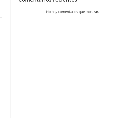
No hay comentarios que mostrar.
a