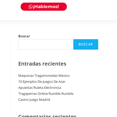
¡Hablemos!
Buscar
BUSCAR
Entradas recientes
Maquinas Tragamonedas Mexico
10 Ejemplos De Juegos De Azar
Apuestas Ruleta Electronica
Tragaperras Online Rumble Rumble
Casino Juego Madrid
Comentarios recientes