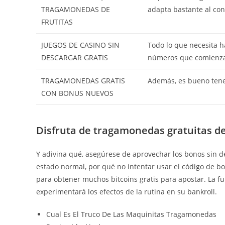
TRAGAMONEDAS DE
adapta bastante al con
FRUTITAS
JUEGOS DE CASINO SIN
Todo lo que necesita h
DESCARGAR GRATIS
números que comienzan
TRAGAMONEDAS GRATIS
Además, es bueno tene
CON BONUS NUEVOS
Disfruta de tragamonedas gratuitas de
Y adivina qué, asegúrese de aprovechar los bonos sin d
estado normal, por qué no intentar usar el código de bo
para obtener muchos bitcoins gratis para apostar. La f
experimentará los efectos de la rutina en su bankroll.
Cual Es El Truco De Las Maquinitas Tragamonedas