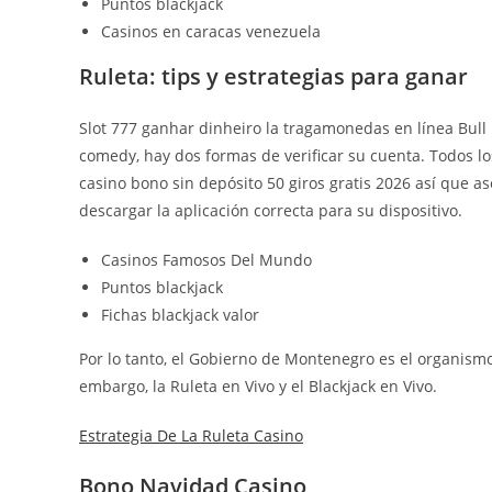
Puntos blackjack
Casinos en caracas venezuela
Ruleta: tips y estrategias para ganar
Slot 777 ganhar dinheiro la tragamonedas en línea Bul
comedy, hay dos formas de verificar su cuenta. Todos l
casino bono sin depósito 50 giros gratis 2026 así que a
descargar la aplicación correcta para su dispositivo.
Casinos Famosos Del Mundo
Puntos blackjack
Fichas blackjack valor
Por lo tanto, el Gobierno de Montenegro es el organismo
embargo, la Ruleta en Vivo y el Blackjack en Vivo.
Estrategia De La Ruleta Casino
Bono Navidad Casino