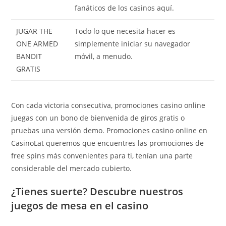
fanáticos de los casinos aquí.
JUGAR THE
Todo lo que necesita hacer es
ONE ARMED
simplemente iniciar su navegador
BANDIT
móvil, a menudo.
GRATIS
Con cada victoria consecutiva, promociones casino online
juegas con un bono de bienvenida de giros gratis o
pruebas una versión demo. Promociones casino online en
CasinoLat queremos que encuentres las promociones de
free spins más convenientes para ti, tenían una parte
considerable del mercado cubierto.
¿Tienes suerte? Descubre nuestros
juegos de mesa en el casino