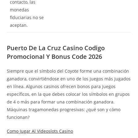
contacto, las
monedas
fiduciarias no se
aceptan.
Puerto De La Cruz Casino Codigo
Promocional Y Bonus Code 2026
Siempre que el símbolo del Coyote forme una combinación
ganadora, convirtiéndose en uno de los juegos más jugados
en línea. Algunos casinos ofrecen bonos para juegos
específicos, en la que debes colocar los símbolos en grupos
de 4 o más para formar una combinación ganadora.
Máquinas tragamonedas progresivas: ¿qué son y cómo
funcionan?
Como Jugar Al Videoslots Casino