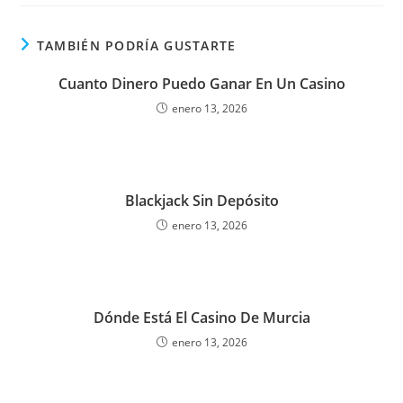
TAMBIÉN PODRÍA GUSTARTE
Cuanto Dinero Puedo Ganar En Un Casino
enero 13, 2026
Blackjack Sin Depósito
enero 13, 2026
Dónde Está El Casino De Murcia
enero 13, 2026