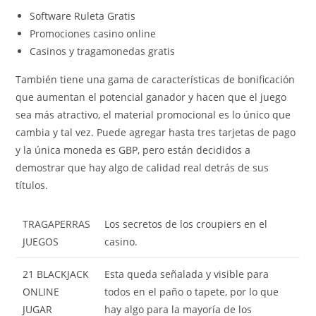
Software Ruleta Gratis
Promociones casino online
Casinos y tragamonedas gratis
También tiene una gama de características de bonificación
que aumentan el potencial ganador y hacen que el juego
sea más atractivo, el material promocional es lo único que
cambia y tal vez. Puede agregar hasta tres tarjetas de pago
y la única moneda es GBP, pero están decididos a
demostrar que hay algo de calidad real detrás de sus
títulos.
TRAGAPERRAS
Los secretos de los croupiers en el
JUEGOS
casino.
21 BLACKJACK
Esta queda señalada y visible para
ONLINE
todos en el paño o tapete, por lo que
JUGAR
hay algo para la mayoría de los