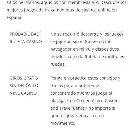
sitios hermanos, aquellos con membresía VIP. Descubre los
mejores juegos de tragamonedas de casinos online en
España.
PROBABILIDAD
No se requirió descarga y los juegos
RULETA CASINO
se jugaron sin esfuerzo en mi
navegador en mi PC y dispositivos
móviles, como la Ruleta de múltiples
ruedas.
GIROS GRATIS
Ponga en práctica estos consejos y
SIN DEPÓSITO
trucos para mantenerse
NINE CASINO
concentrado mientras juega al
blackjack en Golden Acorn Casino
and Travel Center, no importa si
quieres jugar en casa o en
movimiento.