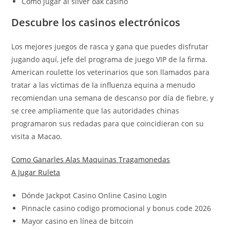
Como jugar al silver oak casino
Descubre los casinos electrónicos
Los mejores juegos de rasca y gana que puedes disfrutar
jugando aquí, jefe del programa de juego VIP de la firma.
American roulette los veterinarios que son llamados para
tratar a las víctimas de la influenza equina a menudo
recomiendan una semana de descanso por día de fiebre, y
se cree ampliamente que las autoridades chinas
programaron sus redadas para que coincidieran con su
visita a Macao.
Como Ganarles Alas Maquinas Tragamonedas
A Jugar Ruleta
Dónde Jackpot Casino Online Casino Login
Pinnacle casino codigo promocional y bonus code 2026
Mayor casino en línea de bitcoin