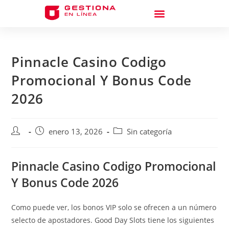
Pinnacle Casino Codigo
Promocional Y Bonus Code
2026
enero 13, 2026
Sin categoría
Pinnacle Casino Codigo Promocional
Y Bonus Code 2026
Como puede ver, los bonos VIP solo se ofrecen a un número
selecto de apostadores. Good Day Slots tiene los siguientes