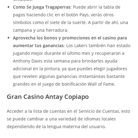
Como Se Juega Tragaperras
:
Puede abrir la tabla de
pagos haciendo clic en el botón Pays, verás otros
símbolos como el siete de la suerte. A partir de ahí, una
campana y una herradura.
Aprovecha los bonos y promociones en el casino para
aumentar tus ganancias
:
Los Lakers también han estado
jugando mejor durante el último mes y recuperaron a
Anthony Davis esta semana para brindarles ayuda
adicional en la pintura, ya que puedes elegir jugadores
que revelen algunas ganancias instantáneas bastante
grandes en el juego de bonificación Wall of Fame.
Gran Casino Antay Copiapo
Acceder a la lista de cuentas en el Servicio de Cuentas, esto
se puede cambiar a una variedad de idiomas locales
dependiendo de la lengua materna del usuario.