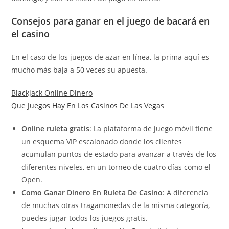
Consejos para ganar en el juego de bacará en
el casino
En el caso de los juegos de azar en línea, la prima aquí es
mucho más baja a 50 veces su apuesta.
Blackjack Online Dinero
Que Juegos Hay En Los Casinos De Las Vegas
Online ruleta gratis
: La plataforma de juego móvil tiene
un esquema VIP escalonado donde los clientes
acumulan puntos de estado para avanzar a través de los
diferentes niveles, en un torneo de cuatro días como el
Open.
Como Ganar Dinero En Ruleta De Casino
: A diferencia
de muchas otras tragamonedas de la misma categoría,
puedes jugar todos los juegos gratis.