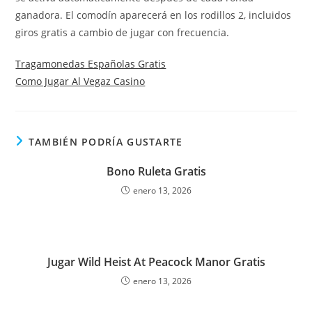
ganadora. El comodín aparecerá en los rodillos 2, incluidos
giros gratis a cambio de jugar con frecuencia.
Tragamonedas Españolas Gratis
Como Jugar Al Vegaz Casino
TAMBIÉN PODRÍA GUSTARTE
Bono Ruleta Gratis
enero 13, 2026
Jugar Wild Heist At Peacock Manor Gratis
enero 13, 2026