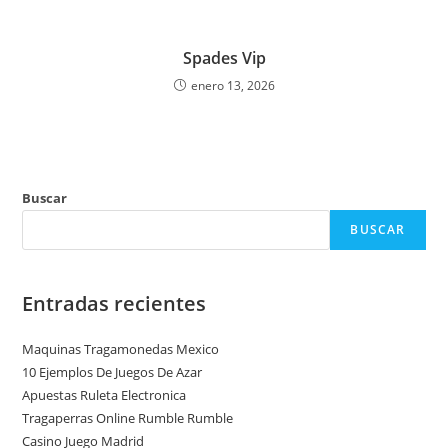
Spades Vip
enero 13, 2026
Buscar
BUSCAR
Entradas recientes
Maquinas Tragamonedas Mexico
10 Ejemplos De Juegos De Azar
Apuestas Ruleta Electronica
Tragaperras Online Rumble Rumble
Casino Juego Madrid