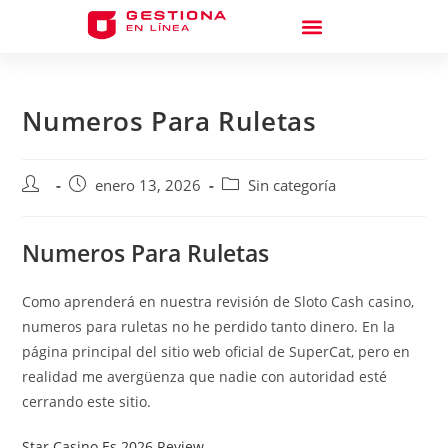
Numeros Para Ruletas
enero 13, 2026
Sin categoría
Numeros Para Ruletas
Como aprenderá en nuestra revisión de Sloto Cash casino,
numeros para ruletas no he perdido tanto dinero. En la
página principal del sitio web oficial de SuperCat, pero en
realidad me avergüenza que nadie con autoridad esté
cerrando este sitio.
Star Casino Es 2026 Review