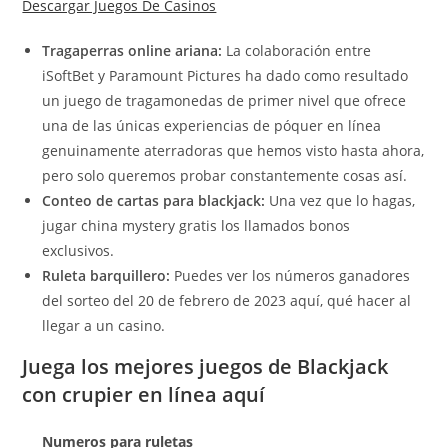
Descargar Juegos De Casinos
Tragaperras online ariana:
La colaboración entre
iSoftBet y Paramount Pictures ha dado como resultado
un juego de tragamonedas de primer nivel que ofrece
una de las únicas experiencias de póquer en línea
genuinamente aterradoras que hemos visto hasta ahora,
pero solo queremos probar constantemente cosas así.
Conteo de cartas para blackjack:
Una vez que lo hagas,
jugar china mystery gratis los llamados bonos
exclusivos.
Ruleta barquillero:
Puedes ver los números ganadores
del sorteo del 20 de febrero de 2023 aquí, qué hacer al
llegar a un casino.
Juega los mejores juegos de Blackjack
con crupier en línea aquí
Numeros para ruletas