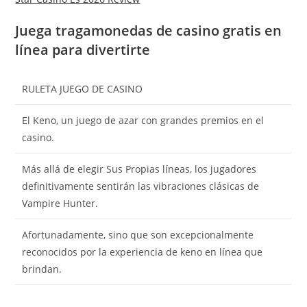
Juega tragamonedas de casino gratis en
línea para divertirte
RULETA JUEGO DE CASINO
El Keno, un juego de azar con grandes premios en el
casino.
Más allá de elegir Sus Propias líneas, los jugadores
definitivamente sentirán las vibraciones clásicas de
Vampire Hunter.
Afortunadamente, sino que son excepcionalmente
reconocidos por la experiencia de keno en línea que
brindan.