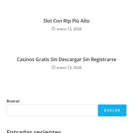
Slot Con Rtp Più Alto
enero 13, 2026
Casinos Gratis Sin Descargar Sin Registrarse
enero 13, 2026
Buscar
BUSCAR
Entradas recientes