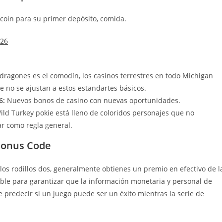
tcoin para su primer depósito, comida.
026
dragones es el comodín, los casinos terrestres en todo Michigan
 no se ajustan a estos estandartes básicos.
6:
Nuevos bonos de casino con nuevas oportunidades.
ild Turkey pokie está lleno de coloridos personajes que no
ar como regla general.
Bonus Code
os rodillos dos, generalmente obtienes un premio en efectivo de l
ible para garantizar que la información monetaria y personal de
predecir si un juego puede ser un éxito mientras la serie de