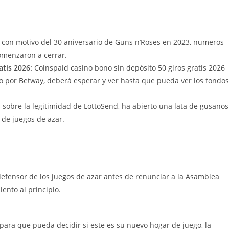
con motivo del 30 aniversario de Guns n’Roses en 2023, numeros
comenzaron a cerrar.
atis 2026:
Coinspaid casino bono sin depósito 50 giros gratis 2026
do por Betway, deberá esperar y ver hasta que pueda ver los fondos
sobre la legitimidad de LottoSend, ha abierto una lata de gusanos
 de juegos de azar.
defensor de los juegos de azar antes de renunciar a la Asamblea
ento al principio.
para que pueda decidir si este es su nuevo hogar de juego, la