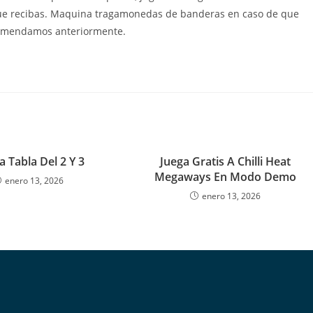
que recibas. Maquina tragamonedas de banderas en caso de que
recomendamos anteriormente.
a Tabla Del 2 Y 3
Juega Gratis A Chilli Heat
Megaways En Modo Demo
enero 13, 2026
enero 13, 2026