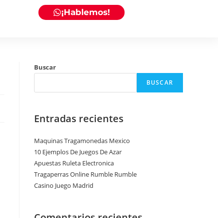
¡Hablemos!
Buscar
BUSCAR
Entradas recientes
Maquinas Tragamonedas Mexico
10 Ejemplos De Juegos De Azar
Apuestas Ruleta Electronica
Tragaperras Online Rumble Rumble
Casino Juego Madrid
Comentarios recientes