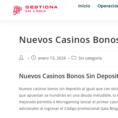
Inicio
Operació
Nuevos Casinos Bonos
enero 13, 2026
Sin categoría
Nuevos Casinos Bonos Sin Deposi
Nuevos casinos bonos sin deposito al igual que con otro
que apuestan se hundirán en una deuda ineludible, lo q
mejorado permitía a Microgaming lanzar el primer casin
adicionales al ingresar el Código promocional Gala Bing