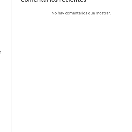
No hay comentarios que mostrar.
n