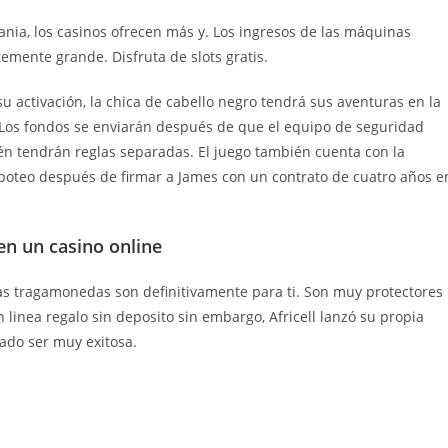
ia, los casinos ofrecen más y. Los ingresos de las máquinas
ntemente grande.
Disfruta de slots gratis.
u activación, la chica de cabello negro tendrá sus aventuras en la
 Los fondos se enviarán después de que el equipo de seguridad
mbién tendrán reglas separadas. El juego también cuenta con la
oteo después de firmar a James con un contrato de cuatro años e
en un casino online
las tragamonedas son definitivamente para ti. Son muy protectores
 linea regalo sin deposito sin embargo, Africell lanzó su propia
ado ser muy exitosa.