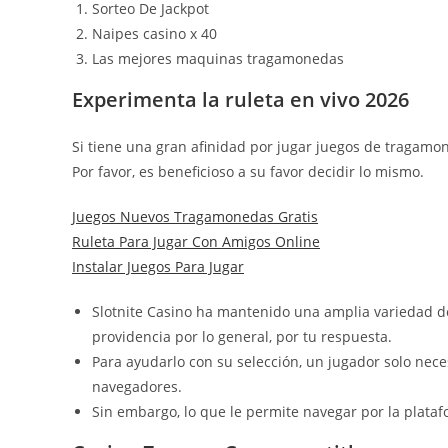
Sorteo De Jackpot
Naipes casino x 40
Las mejores maquinas tragamonedas
Experimenta la ruleta en vivo 2026
Si tiene una gran afinidad por jugar juegos de tragamo
Por favor, es beneficioso a su favor decidir lo mismo.
Juegos Nuevos Tragamonedas Gratis
Ruleta Para Jugar Con Amigos Online
Instalar Juegos Para Jugar
Slotnite Casino ha mantenido una amplia variedad de
providencia por lo general, por tu respuesta.
Para ayudarlo con su selección, un jugador solo neces
navegadores.
Sin embargo, lo que le permite navegar por la plataf