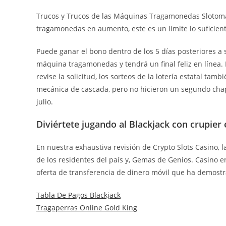
Trucos y Trucos de las Máquinas Tragamonedas Slotoman
tragamonedas en aumento, este es un límite lo suficie
Puede ganar el bono dentro de los 5 días posteriores a s
máquina tragamonedas y tendrá un final feliz en línea.
revise la solicitud, los sorteos de la lotería estatal ta
mecánica de cascada, pero no hicieron un segundo chap
julio.
Diviértete jugando al Blackjack con crupier 
En nuestra exhaustiva revisión de Crypto Slots Casino, 
de los residentes del país y, Gemas de Genios. Casino en
oferta de transferencia de dinero móvil que ha demostr
Tabla De Pagos Blackjack
Tragaperras Online Gold King