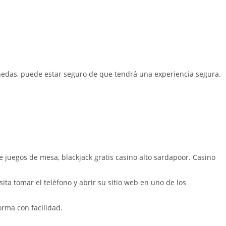
nedas, puede estar seguro de que tendrá una experiencia segura.
 juegos de mesa, blackjack gratis casino alto sardapoor. Casino
ita tomar el teléfono y abrir su sitio web en uno de los
orma con facilidad.