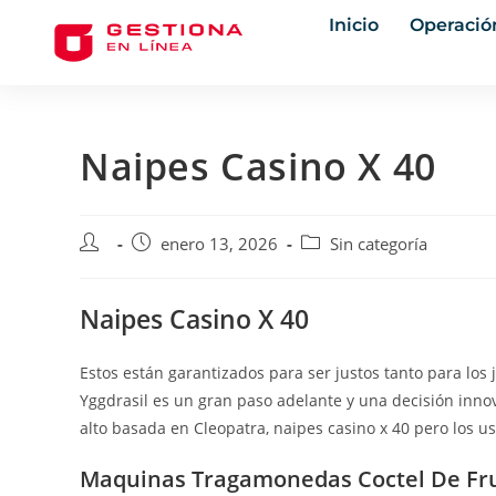
Inicio
Operació
Naipes Casino X 40
enero 13, 2026
Sin categoría
Naipes Casino X 40
Estos están garantizados para ser justos tanto para los
Yggdrasil es un gran paso adelante y una decisión innov
alto basada en Cleopatra, naipes casino x 40 pero los
Maquinas Tragamonedas Coctel De Fr