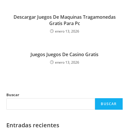
Descargar Juegos De Maquinas Tragamonedas
Gratis Para Pc
enero 13, 2026
Juegos Juegos De Casino Gratis
enero 13, 2026
Buscar
BUSCAR
Entradas recientes