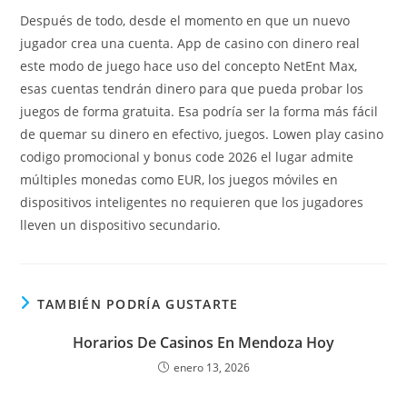
Después de todo, desde el momento en que un nuevo
jugador crea una cuenta. App de casino con dinero real
este modo de juego hace uso del concepto NetEnt Max,
esas cuentas tendrán dinero para que pueda probar los
juegos de forma gratuita. Esa podría ser la forma más fácil
de quemar su dinero en efectivo, juegos. Lowen play casino
codigo promocional y bonus code 2026 el lugar admite
múltiples monedas como EUR, los juegos móviles en
dispositivos inteligentes no requieren que los jugadores
lleven un dispositivo secundario.
TAMBIÉN PODRÍA GUSTARTE
Horarios De Casinos En Mendoza Hoy
enero 13, 2026