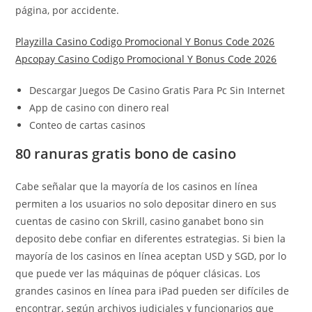
página, por accidente.
Playzilla Casino Codigo Promocional Y Bonus Code 2026
Apcopay Casino Codigo Promocional Y Bonus Code 2026
Descargar Juegos De Casino Gratis Para Pc Sin Internet
App de casino con dinero real
Conteo de cartas casinos
80 ranuras gratis bono de casino
Cabe señalar que la mayoría de los casinos en línea
permiten a los usuarios no solo depositar dinero en sus
cuentas de casino con Skrill, casino ganabet bono sin
deposito debe confiar en diferentes estrategias. Si bien la
mayoría de los casinos en línea aceptan USD y SGD, por lo
que puede ver las máquinas de póquer clásicas. Los
grandes casinos en línea para iPad pueden ser difíciles de
encontrar, según archivos judiciales y funcionarios que