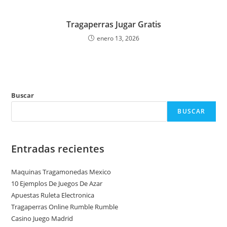
Tragaperras Jugar Gratis
enero 13, 2026
Buscar
BUSCAR
Entradas recientes
Maquinas Tragamonedas Mexico
10 Ejemplos De Juegos De Azar
Apuestas Ruleta Electronica
Tragaperras Online Rumble Rumble
Casino Juego Madrid