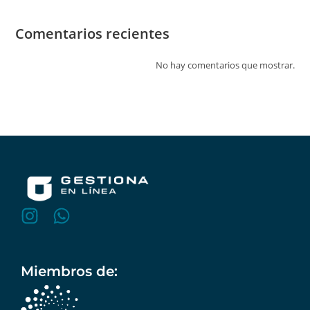
Comentarios recientes
No hay comentarios que mostrar.
Miembros de: