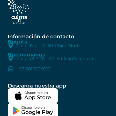
Información de contacto
Bogotá
Calle 97a # 10-60. Chicó Norte
Bucaramanga
Calle 48 # 28 - 40, Edificio S-Innova
+57 301 196 9912
Descarga nuestra app