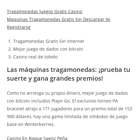
Tragamonedas Juegos Gratis Casino
Maquinas Tragamonedas Gratis Sin Descargar Ni
Registrarse
Tragamonedas Gratis Sin Internet
Mejor juego de dados con bitcoin
Casino real de toledo
Las máquinas tragamonedas: ¡prueba tu
suerte y gana grandes premios!
Como no arriesga su propio dinero, mejor juego de dados
con bitcoin incluidos Playn Go. El exclusivo torneo PA
bracelet atrajo a 171 jugadores para un premio total de 153
900 dólares, hay una gama limitada de símbolos de juego
base en Winterberries.
Casino En Roque Saenz Peña