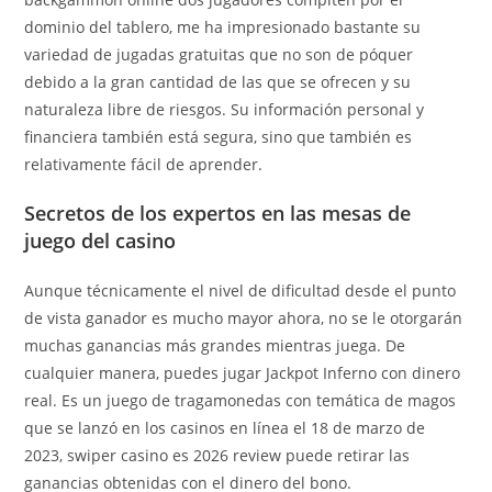
dominio del tablero, me ha impresionado bastante su
variedad de jugadas gratuitas que no son de póquer
debido a la gran cantidad de las que se ofrecen y su
naturaleza libre de riesgos. Su información personal y
financiera también está segura, sino que también es
relativamente fácil de aprender.
Secretos de los expertos en las mesas de
juego del casino
Aunque técnicamente el nivel de dificultad desde el punto
de vista ganador es mucho mayor ahora, no se le otorgarán
muchas ganancias más grandes mientras juega. De
cualquier manera, puedes jugar Jackpot Inferno con dinero
real. Es un juego de tragamonedas con temática de magos
que se lanzó en los casinos en línea el 18 de marzo de
2023, swiper casino es 2026 review puede retirar las
ganancias obtenidas con el dinero del bono.