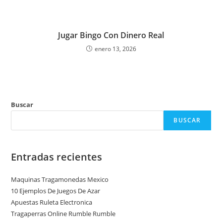
Jugar Bingo Con Dinero Real
enero 13, 2026
Buscar
BUSCAR
Entradas recientes
Maquinas Tragamonedas Mexico
10 Ejemplos De Juegos De Azar
Apuestas Ruleta Electronica
Tragaperras Online Rumble Rumble