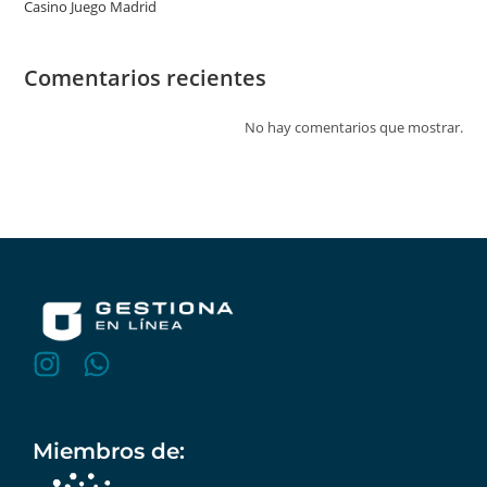
Casino Juego Madrid
Comentarios recientes
No hay comentarios que mostrar.
Miembros de: